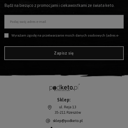
Bądź na bieżąco z promocjami i ciekawostkami ze świata keto.
Podaj swój adres e-mail
Wyrażam zgodę na przetwarzanie moich danych osobowych (adres e-mail) na potrzeby wysyłki newslettera z informacją handlową (marketing). Więcej w
Zapisz się
Sklep:
ul. Reja 13
35-211
Rzeszów
sklep@podketo.pl