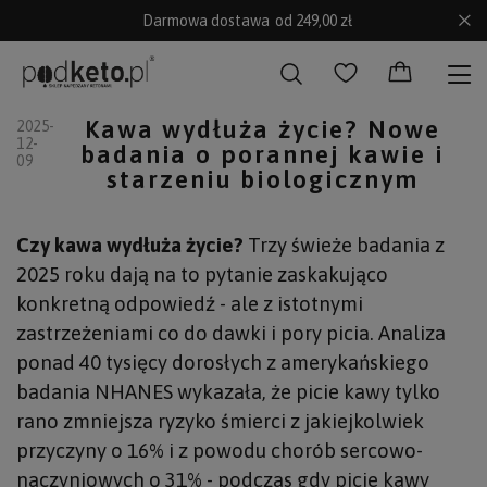
Darmowa dostawa
od 249,00 zł
Kawa wydłuża życie? Nowe
2025-
12-
badania o porannej kawie i
09
starzeniu biologicznym
Czy kawa wydłuża życie?
Trzy świeże badania z
2025 roku dają na to pytanie zaskakująco
konkretną odpowiedź - ale z istotnymi
zastrzeżeniami co do dawki i pory picia. Analiza
ponad 40 tysięcy dorosłych z amerykańskiego
badania NHANES wykazała, że picie kawy tylko
rano zmniejsza ryzyko śmierci z jakiejkolwiek
przyczyny o 16% i z powodu chorób sercowo-
naczyniowych o 31% - podczas gdy picie kawy