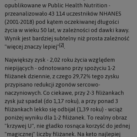
opublikowane w Public Health Nutrition -
przeanalizowało 43 114 uczestników NHANES
(2001-2018) pod kątem oczekiwanej długości
życia w wieku 50 lat, w zależności od dawki kawy.
Wynik jest bardziej subtelny niż prosta zależność
[2]
"więcej znaczy lepiej"
.
Największy zysk - 2,02 roku życia względem
niepijących - odnotowano przy spożyciu 1-2
filiżanek dziennie, z czego 29,72% tego zysku
przypisano redukcji zgonów sercowo-
naczyniowych. Co ciekawe, przy 2-3 filiżankach
zysk już spadał (do 1,17 roku), a przy ponad 3
filiżankach lekko się odbijał (1,39 roku) - wciąż
poniżej wyniku dla 1-2 filiżanek. To realny obraz
"krzywej U", nie gładko rosnąca korzyść do jednej
"magicznej" liczby filiżanek. Na keto najlepiej