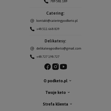
789 581 189
Catering:
kontakt@cateringpodketo.pl
+48 511 668 839
Delikatesy:
delikatesypodketo@gmail.com
+48 727 198 727
O podketo.pl
Twoje keto
Strefa klienta