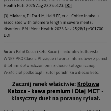
Health Nutr. 2025 Aug 22;28:e123.
DOI
[3] Mlakar V, Di Forti M, Halff EF, et al. Coffee intake is
associated with telomere length in severe mental
disorders. BMJ Ment Health. 2025 Nov 25;28(1):e301700.
DOI
Autor:
Rafał Kocur (Keto Kocur) - naturalny kulturysta
WNBF PRO Classic Physique i twórca internetowy z ponad
8-letnim doświadczeniem na diecie ketogenicznej.
Właściciel podketo.pl i autor poradnika o diecie keto.
Zacznij ranek właściwie:
Królowa
Ketoza - kawa premium
i
Olej MCT
-
klasyczny duet na poranny rytuał.