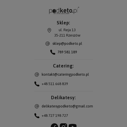
Sklep:
ul. Reja 13
35-211
Rzeszów
sklep@podketo.pl
789 581 189
Catering:
kontakt@cateringpodketo.pl
+48 511 668 839
Delikatesy:
delikatesypodketo@gmail.com
+48 727 198 727