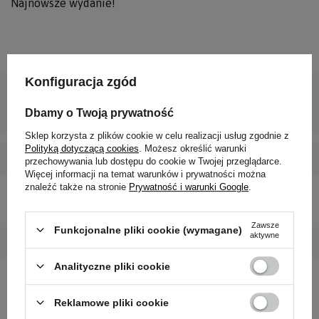
Najnowsze wydanie!
Konfiguracja zgód
Podmiot
Wydawnictwo
odpowiedzialny za ten
Vital
Więcej
Dbamy o Twoją prywatność
produkt na terenie UE
Sklep korzysta z plików cookie w celu realizacji usług zgodnie z
Polityką dotyczącą cookies
. Możesz określić warunki
Autor
Wes Shoemaker
przechowywania lub dostępu do cookie w Twojej przeglądarce.
Więcej informacji na temat warunków i prywatności można
znaleźć także na stronie
Prywatność i warunki Google
.
Oprawa
Miękka
Zawsze
Funkcjonalne pliki cookie (wymagane)
aktywne
Ilość stron
160
Analityczne pliki cookie
Data ostatniego
Wydanie I 2023
wydania
Reklamowe pliki cookie