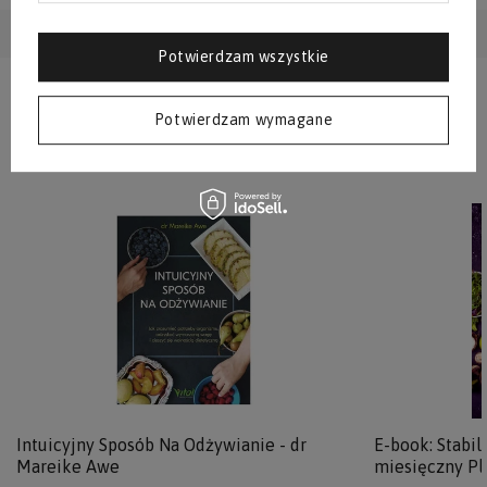
ISBN
978-83-8272-499-8
Potwierdzam wszystkie
Potwierdzam wymagane
Inni oglądali również
Intuicyjny Sposób Na Odżywianie - dr
E-book: Stabil
Mareike Awe
miesięczny Pl