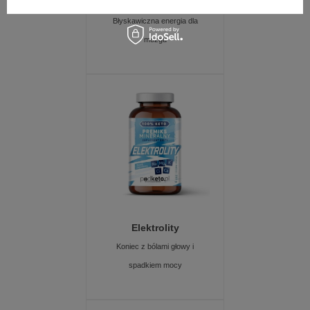
Oleje MCT
Błyskawiczna energia dla
mózgu
Elektrolity
Koniec z bólami głowy i
spadkiem mocy