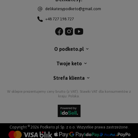
delikatesypodketo@gmail.com
+48 727 198 727
O podketo.pl
Twoje keto
Strefa klienta
W sklepie prezentujemy ceny brutto (z VAT).
Stawki VAT dla konsumentów z
kraju:
Polska
.
©
Copyright
2026 Podketo.pl Sp. z o.o. Wszystkie prawa zastrzeżone.