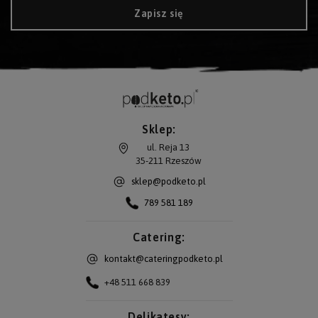
Zapisz się
Sklep:
ul. Reja 13
35-211
Rzeszów
sklep@podketo.pl
789 581 189
Catering:
kontakt@cateringpodketo.pl
+48 511 668 839
Delikatesy: