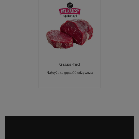
Grass-fed
Najwyższa gęstość odżywcza