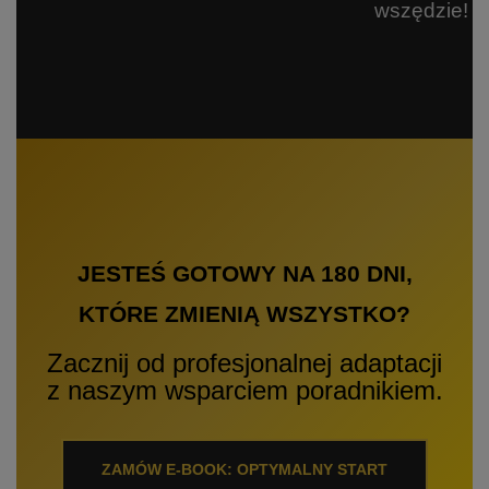
wszędzie!
JESTEŚ GOTOWY NA 180 DNI,
KTÓRE ZMIENIĄ WSZYSTKO?
Zacznij od profesjonalnej adaptacji
z naszym wsparciem poradnikiem.
ZAMÓW E-BOOK: OPTYMALNY START