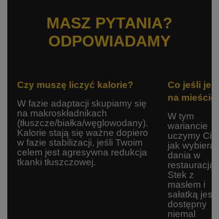
MASZ PYTANIA?
ODPOWIADAMY
Czy muszę liczyć kalorie?
Co jeśli je
na mieście
W fazie adaptacji skupiamy się
na makroskładnikach
W tym
(tłuszcze/białka/węglowodany).
wariancie
Kalorie stają się ważne dopiero
uczymy Cię
w fazie stabilizacji, jeśli Twoim
jak wybiera
celem jest agresywna redukcja
dania w
tkanki tłuszczowej.
restauracjac
Stek z
masłem i
sałatką jest
dostępny
niemal