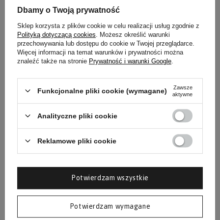
WSPARCIE OD
Dbamy o Twoją prywatność
PODKETO.PL
Sklep korzysta z plików cookie w celu realizacji usług zgodnie z
Polityką dotyczącą cookies
. Możesz określić warunki
przechowywania lub dostępu do cookie w Twojej przeglądarce.
W wariancie optymalnym jakość paliwa ma
Więcej informacji na temat warunków i prywatności można
znaleźć także na stronie
Prywatność i warunki Google
.
kluczowe znaczenie. Nie interesuje nas
"Dirty Keto". Dostarczamy Ci produkty, które
Zawsze
wspierają Twoje mitochondria.
Funkcjonalne pliki cookie (wymagane)
aktywne
Analityczne pliki cookie
Reklamowe pliki cookie
Potwierdzam wszystkie
Potwierdzam wymagane