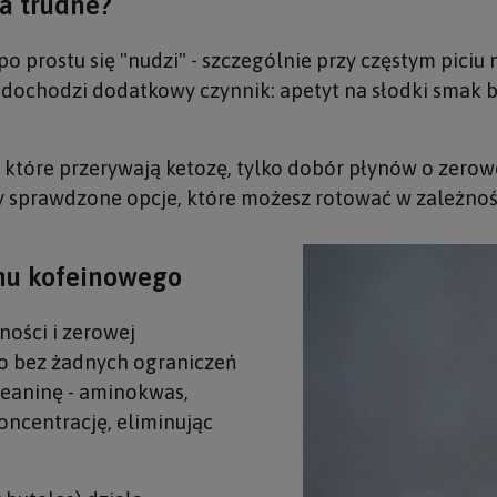
a trudne?
o prostu się "nudzi" - szczególnie przy częstym piciu 
o dochodzi dodatkowy czynnik: apetyt na słodki smak b
, które przerywają ketozę, tylko dobór płynów o zero
ry sprawdzone opcje, które możesz rotować w zależnośc
shu kofeinowego
ności i zerowej
o bez żadnych ograniczeń
-teaninę - aminokwas,
oncentrację, eliminując