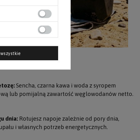
wszystkie
upały
etozę:
Sencha, czarna kawa i woda z syropem
ową lub pomijalną zawartość węglowodanów netto.
u dnia:
Rotujesz napoje zależnie od pory dnia,
upału i własnych potrzeb energetycznych.