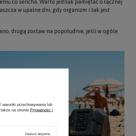
eniu co sencha. Warto jednak pamiętać o łącznej
szcza w upalne dni, gdy organizm i tak jest
rano, drugą zostaw na popołudnie, jeśli w ogóle
ć warunki przechowywania lub
 także na stronie
Prywatność i
Zawsze aktywne