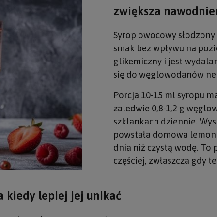
zwiększa nawodnie
Syrop owocowy słodzony 
smak bez wpływu na pozio
glikemiczny i jest wydala
się do węglowodanów nett
Porcja 10-15 ml syropu 
zaledwie 0,8-1,2 g węglo
szklankach dziennie. Wys
powstała domowa lemoniad
dnia niż czystą wodę. To 
częściej, zwłaszcza gdy t
 kiedy lepiej jej unikać