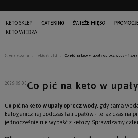
KETO SKLEP
CATERING
ŚWIEŻE MIĘSO
PROMOCJ
KETO WIEDZA
Strona główna
Aktualności
Co pić na keto w upały oprócz wody - 4 sp
Co pić na keto w upał
2026-06-30
Co pić na keto w upały oprócz wody
, gdy sama woda
ketogenicznej podczas fali upałów - teraz czas na pr
jednocześnie nie wypaść z ketozy. Sprawdzamy czter