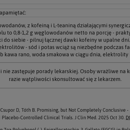
zapamiętać:
owodanów, z kofeiną i L-teaniną działającymi synergic
to 0,8-1,2 g węglowodanów netto na porcję - praktycz
i do siebie - pilnuj łącznej dawki kofeiny w upalne dni
rolitów - sód i potas wciąż są niezbędne podczas fa
ub kawa rano, woda smakowa w ciągu dnia, elektrolity 
 i nie zastępuje porady lekarskiej. Osoby wrażliwe na
razie wątpliwości skonsultować się z lekarzem.
, Csupor D, Tóth B. Promising, but Not Completely Conclusive 
lacebo-Controlled Clinical Trials. J Clin Med. 2025 Oct 30.
D
en Tea Polyphenol (-)-Epigallocatechin-3-Gallate (EGCG) in Re