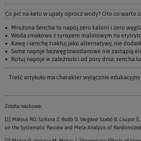
Co pić na keto w upały oprócz wody? Oto co warto 
Mrożona Sencha to napój zero kalorii i zero węgl
Woda smakowa z syropem malinowym na erytrytolu 
Kawę i senchę traktuj jako alternatywy, nie dodatk
Same napoje bezwęglowodanowe nie zastąpią elekt
Rotuj napoje w zależności od pory dnia: sencha l
Treść artykułu ma charakter wyłącznie edukacyjny
Źródła naukowe:
[1] Mátyus RO, Szikora Z, Bodó D, Vargáné Szabó B, Csupor É
on the Systematic Review and Meta-Analysis of Randomized P
[2] Mokra D, Joskova M, Mokry J. Therapeutic Effects of Gre