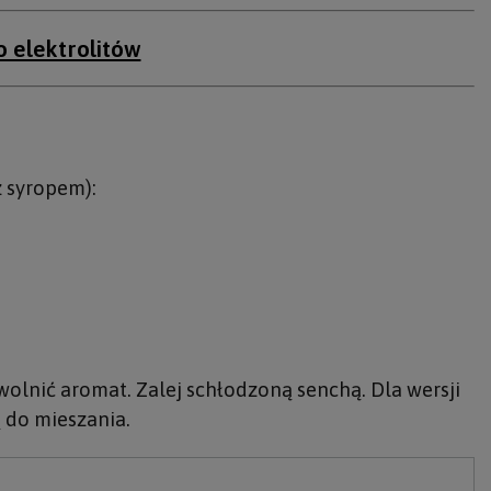
o elektrolitów
z syropem):
 uwolnić aromat. Zalej schłodzoną senchą. Dla wersji
 do mieszania.