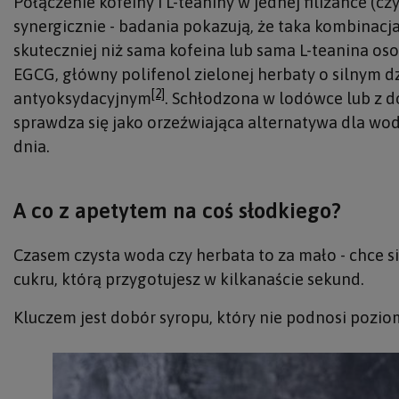
Połączenie kofeiny i L-teaniny w jednej filiżance (cz
synergicznie - badania pokazują, że taka kombinacja
skuteczniej niż sama kofeina lub sama L-teanina os
EGCG, główny polifenol zielonej herbaty o silnym d
[2]
antyoksydacyjnym
. Schłodzona w lodówce lub z 
sprawdza się jako orzeźwiająca alternatywa dla wo
dnia.
A co z apetytem na coś słodkiego?
Czasem czysta woda czy herbata to za mało - chce 
cukru, którą przygotujesz w kilkanaście sekund.
Kluczem jest dobór syropu, który nie podnosi poziom