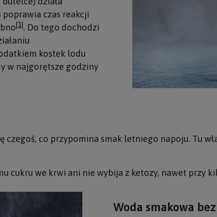
y butelce) działa
 poprawia czas reakcji
[1]
obno
. Do tego dochodzi
ziałaniu
dodatkiem kostek lodu
dy w najgorętsze godziny
się czegoś, co przypomina smak letniego napoju. Tu 
u cukru we krwi ani nie wybija z ketozy, nawet przy ki
Woda smakowa bez c