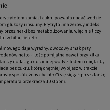
nie
erytrytolem zamiast cukru pozwala nadać wodzie
m glukozy i insuliny. Erytrytol ma zerowy indeks
ny przez nerki bez metabolizowania, więc nie liczy
o w bilansie keto.
malinowego daje wyraźny, owocowy smak przy
wodanów netto - ilość pomijalna nawet przy kilku
tarczy dodać go do zimnej wody z lodem i miętą, by
a bez cukru, którą chętniej wypijesz w trakcie
prosty sposób, żeby chciało Ci się sięgać po szklankę
emperatura przekracza 30 stopni.