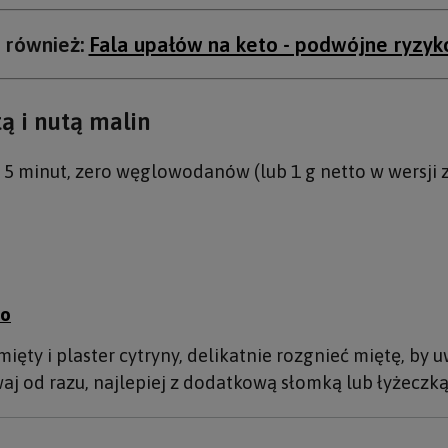
 również:
Fala upałów na keto - podwójne ryzyk
ą i nutą malin
w 5 minut, zero węglowodanów (lub 1 g netto w wersji 
io
 mięty i plaster cytryny, delikatnie rozgnieć miętę, by
j od razu, najlepiej z dodatkową słomką lub łyżeczką