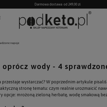
Darmowa dostawa
od 249,00 zł
E
rawdzone napoje
y oprócz wody - 4 sprawdzon
 przestaje wystarczać? W poprzednim artykule pisaliś
aktyczną stronę tematu: czym realnie urozmaicić nawod
y opcje: mrożoną zieloną herbatę, wodę smakową bez 