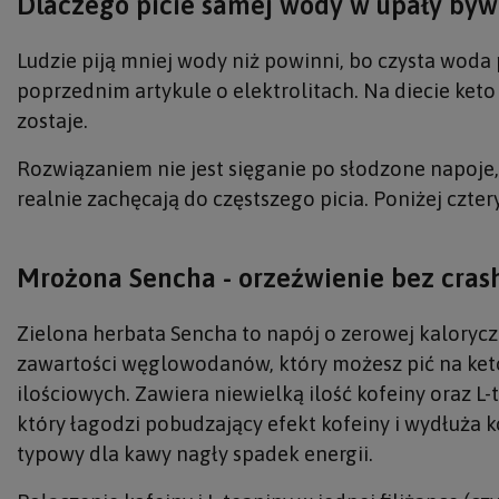
Dlaczego picie samej wody w upały byw
Ludzie piją mniej wody niż powinni, bo czysta woda p
poprzednim artykule o elektrolitach. Na diecie ket
zostaje.
Rozwiązaniem nie jest sięganie po słodzone napoje
realnie zachęcają do częstszego picia. Poniżej czte
Mrożona Sencha - orzeźwienie bez cra
Zielona herbata Sencha to napój o zerowej kalorycz
zawartości węglowodanów, który możesz pić na ket
ilościowych. Zawiera niewielką ilość kofeiny oraz L
który łagodzi pobudzający efekt kofeiny i wydłuża k
typowy dla kawy nagły spadek energii.