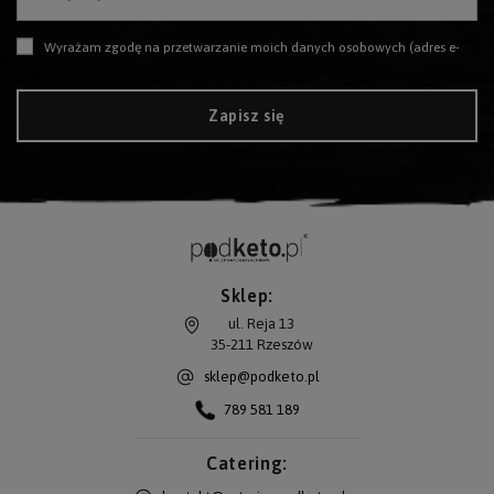
Wyrażam zgodę na przetwarzanie moich danych osobowych (adres e-mail) na potrzeby wysyłki newslettera z informacją handlową (marketing). Więcej w
Zapisz się
Sklep:
ul. Reja 13
35-211
Rzeszów
sklep@podketo.pl
789 581 189
Catering: