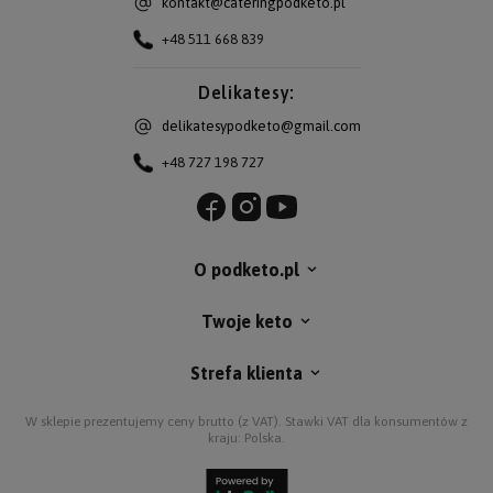
kontakt@cateringpodketo.pl
+48 511 668 839
Delikatesy:
delikatesypodketo@gmail.com
+48 727 198 727
O podketo.pl
Twoje keto
Strefa klienta
W sklepie prezentujemy ceny brutto (z VAT).
Stawki VAT dla konsumentów z
kraju:
Polska
.