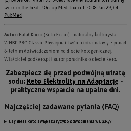
[2] Bates GP, Miller VS. Sweat rate and sodium loss during
work in the heat. J Occup Med Toxicol. 2008 Jan 29;3:4.
PubMed
Autor:
Rafał Kocur (Keto Kocur) - naturalny kulturysta
WNBF PRO Classic Physique i twórca internetowy z ponad
8-letnim doświadczeniem na diecie ketogenicznej.
Właściciel podketo.pl i autor poradnika o diecie keto.
Zabezpiecz się przed podwójną utratą
sodu:
Keto Elektrolity na Adaptację
-
praktyczne wsparcie na upalne dni.
Najczęściej zadawane pytania (FAQ)
Czy dieta keto zwiększa ryzyko odwodnienia w upały?