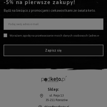
-5% na pierwsze zakupy!
Bądź na bieżąco z promocjami i ciekawostkami ze świata keto.
Podaj swój adres e-mail
Wyrażam zgodę na przetwarzanie moich danych osobowych (adres e-mail) na potrzeby wysyłki newslettera z informacją handlową (marketing). Więcej w
Zapisz się
Sklep:
ul. Reja 13
35-211
Rzeszów
sklep@podketo.pl