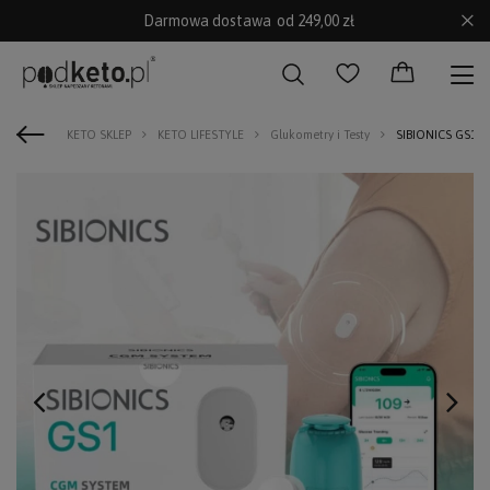
Darmowa dostawa
od 249,00 zł
KETO SKLEP
KETO LIFESTYLE
Glukometry i Testy
SIBIONICS GS1 -