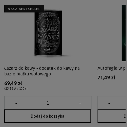
NASZ BESTSELLER
Łazarz do kawy - dodatek do kawy na
Autofagia w pr
bazie białka wołowego
71,49 zł
69,49 zł
(23,16 zł / 100g
)
Dodaj do koszyka
D