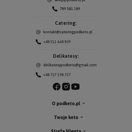
789 581 189
Catering:
kontakt@cateringpodketo.pl
+48 511 668 839
Delikatesy:
delikatesypodketo@gmail.com
+48 727 198 727
O podketo.pl
Twoje keto
Strefa klienta