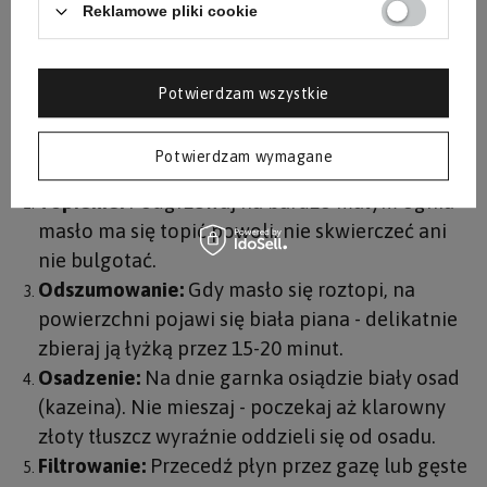
masła i 20-25 minut. Kluczem jest niskie ciepło i
Reklamowe pliki cookie
cierpliwość - zbyt wysoka temperatura spali
[1]
kazeinę zamiast ją delikatnie oddzielić
.
Potwierdzam wszystkie
Przygotowanie:
Pokrój 500 g masła na kawałki i
umieść w garnku z grubym dnem. Najlepszy
Potwierdzam wymagane
efekt daje masło grass-fed.
Topienie:
Podgrzewaj na bardzo małym ogniu -
masło ma się topić powoli, nie skwierczeć ani
nie bulgotać.
Odszumowanie:
Gdy masło się roztopi, na
powierzchni pojawi się biała piana - delikatnie
zbieraj ją łyżką przez 15-20 minut.
Osadzenie:
Na dnie garnka osiądzie biały osad
(kazeina). Nie mieszaj - poczekaj aż klarowny
złoty tłuszcz wyraźnie oddzieli się od osadu.
Filtrowanie:
Przecedź płyn przez gazę lub gęste