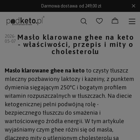
Darmowa dostawa
od 249,00 zł
Masło klarowane ghee na keto
2026-
05-07
- właściwości, przepis i mity o
cholesterolu
Masło klarowane ghee na keto
to czysty tłuszcz
mleczny pozbawiony laktozy i kazeiny, z punktem
dymienia sięgającym 250°C i bogatym profilem
witamin rozpuszczalnych w tłuszczach. Na diecie
ketogenicznej pełni podwójną rolę -
bezpiecznego tłuszczu do smażenia i
wartościowego źródła energii. W tym artykule
wyjaśniamy czym ghee różni się od masła,
dlaczego mity o utlenionym cholesterolu są