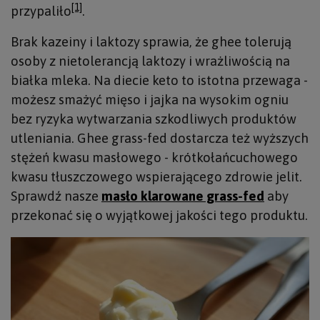
[1]
przypaliło
.
Brak kazeiny i laktozy sprawia, że ghee tolerują
osoby z nietolerancją laktozy i wrażliwością na
białka mleka. Na diecie keto to istotna przewaga -
możesz smażyć mięso i jajka na wysokim ogniu
bez ryzyka wytwarzania szkodliwych produktów
utleniania. Ghee grass-fed dostarcza też wyższych
stężeń kwasu masłowego - krótkołańcuchowego
kwasu tłuszczowego wspierającego zdrowie jelit.
Sprawdź nasze
masło klarowane grass-fed
aby
przekonać się o wyjątkowej jakości tego produktu.