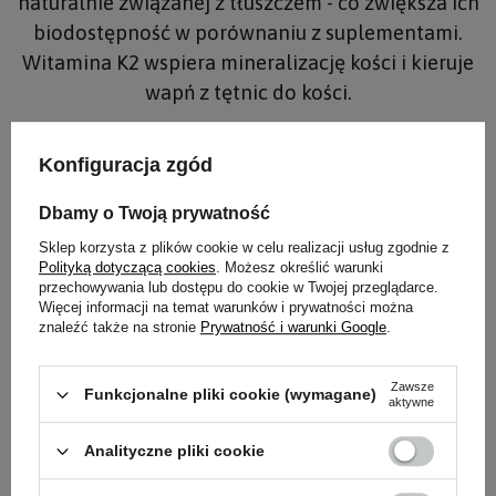
naturalnie związanej z tłuszczem - co zwiększa ich
biodostępność w porównaniu z suplementami.
Witamina K2 wspiera mineralizację kości i kieruje
wapń z tętnic do kości.
Konfiguracja zgód
💡 Przeczytaj również:
Olej MCT C8 vs C10 -
Dbamy o Twoją prywatność
który wybrać?
Sklep korzysta z plików cookie w celu realizacji usług zgodnie z
Polityką dotyczącą cookies
. Możesz określić warunki
przechowywania lub dostępu do cookie w Twojej przeglądarce.
Jak zrobić masło klarowane ghee w
Więcej informacji na temat warunków i prywatności można
znaleźć także na stronie
Prywatność i warunki Google
.
domu - krok po kroku
Zawsze
Funkcjonalne pliki cookie (wymagane)
aktywne
Domowe ghee jest prostsze w produkcji niż się
wydaje i kosztuje znacznie mniej niż gotowy
Analityczne pliki cookie
produkt. Potrzebujesz tylko dobrego jakościowo