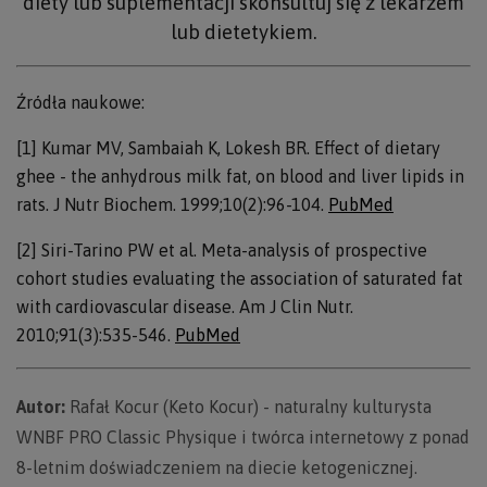
diety lub suplementacji skonsultuj się z lekarzem
lub dietetykiem.
Źródła naukowe:
[1] Kumar MV, Sambaiah K, Lokesh BR. Effect of dietary
ghee - the anhydrous milk fat, on blood and liver lipids in
rats. J Nutr Biochem. 1999;10(2):96-104.
PubMed
[2] Siri-Tarino PW et al. Meta-analysis of prospective
cohort studies evaluating the association of saturated fat
with cardiovascular disease. Am J Clin Nutr.
2010;91(3):535-546.
PubMed
Autor:
Rafał Kocur (Keto Kocur) - naturalny kulturysta
WNBF PRO Classic Physique i twórca internetowy z ponad
8-letnim doświadczeniem na diecie ketogenicznej.