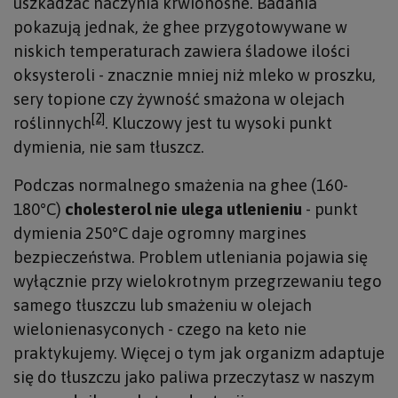
uszkadzać naczynia krwionośne. Badania
pokazują jednak, że ghee przygotowywane w
niskich temperaturach zawiera śladowe ilości
oksysteroli - znacznie mniej niż mleko w proszku,
sery topione czy żywność smażona w olejach
[2]
roślinnych
. Kluczowy jest tu wysoki punkt
dymienia, nie sam tłuszcz.
Podczas normalnego smażenia na ghee (160-
180°C)
cholesterol nie ulega utlenieniu
- punkt
dymienia 250°C daje ogromny margines
bezpieczeństwa. Problem utleniania pojawia się
wyłącznie przy wielokrotnym przegrzewaniu tego
samego tłuszczu lub smażeniu w olejach
wielonienasyconych - czego na keto nie
praktykujemy. Więcej o tym jak organizm adaptuje
się do tłuszczu jako paliwa przeczytasz w naszym