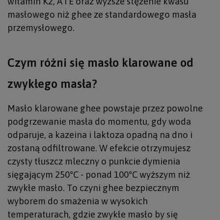
witamin K2, A i E oraz wyższe stężenie kwasu
masłowego niż ghee ze standardowego masła
przemysłowego.
Czym różni się masło klarowane od
zwykłego masła?
Masło klarowane ghee powstaje przez powolne
podgrzewanie masła do momentu, gdy woda
odparuje, a kazeina i laktoza opadną na dno i
zostaną odfiltrowane. W efekcie otrzymujesz
czysty tłuszcz mleczny o punkcie dymienia
sięgającym 250°C - ponad 100°C wyższym niż
zwykłe masło. To czyni ghee bezpiecznym
wyborem do smażenia w wysokich
temperaturach, gdzie zwykłe masło by się