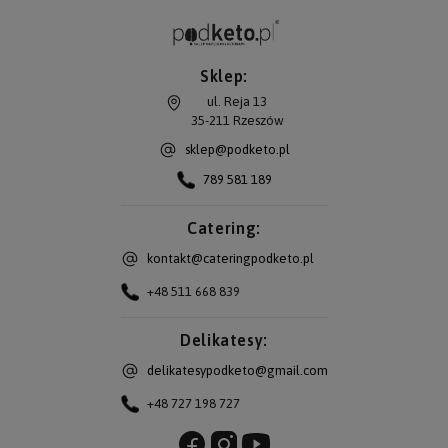
Sklep:
ul. Reja 13
35-211
Rzeszów
sklep@podketo.pl
789 581 189
Catering:
kontakt@cateringpodketo.pl
+48 511 668 839
Delikatesy:
delikatesypodketo@gmail.com
+48 727 198 727