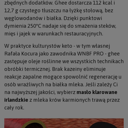
zbędnych dodatków. Ghee dostarcza 112 kcal i
12,7 g czystego tłuszczu na łyżkę stołową, bez
węglowodanów i białka. Dzięki punktowi
dymienia 250°C nadaje się do smażenia steków,
mięs i jajek w warunkach restauracyjnych.
W praktyce kulturystów keto - w tym własnej
Rafała Kocura jako zawodnika WNBF PRO - ghee
zastępuje oleje roślinne we wszystkich technikach
obróbki termicznej. Brak kazeiny eliminuje
reakcje zapalne mogące spowolnić regenerację u
osób wrażliwych na białka mleka. Jeśli zależy Ci
na najwyższej jakości, wybierz
masło klarowane
irlandzkie
z mleka krów karmionych trawą przez
cały rok.