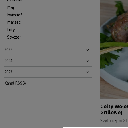
Czerwiec
Maj
Kwiecień
Marzec
Luty
Styczeń
2025
2024
2023
Kanał RSS
Colty Woło
Grillowej!
Szybciej niż 
moc bez węg