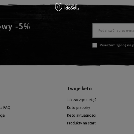
towy -5%
Podaj swój adres e-ma
Wyrażam zgodę na przetwarzanie
Twoje keto
Jak zacząć dietę?
ia FAQ
Keto przepisy
cja
Keto aktualności
Produkty na start