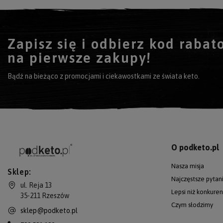
Zapisz się i odbierz kod raba
na pierwsze zakupy!
Bądź na bieżąco z promocjami i ciekawostkami ze świata keto.
O podketo.pl
Nasza misja
Sklep:
Najczęstsze pytan
ul. Reja 13
Lepsi niż konkuren
35-211
Rzeszów
Czym słodzimy
sklep@podketo.pl