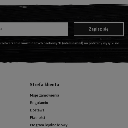
Zapisz się
il
 moich danych osobowych (adres e-mail) na potrzeby wysyłki newslettera z informacją handlową (marketing). Więcej w
Strefa klienta
Moje zamówienia
Regulamin
Dostawa
Płatności
Program lojalnościowy