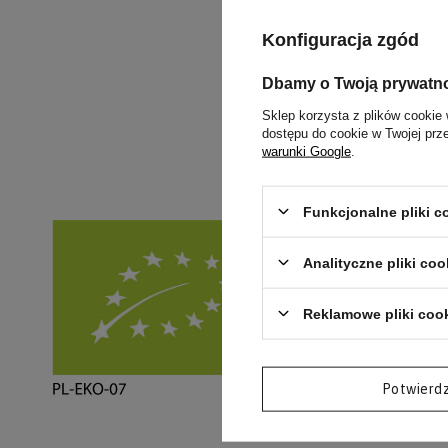
kminem i ost
Konfiguracja zgód
konkretnego 
Dbamy o Twoją prywatn
Czytaj więce
Sklep korzysta z plików cookie 
dostępu do cookie w Twojej prz
warunki Google
.
Funkcjonalne pliki 
Analityczne pliki coo
Reklamowe pliki coo
Potwierd