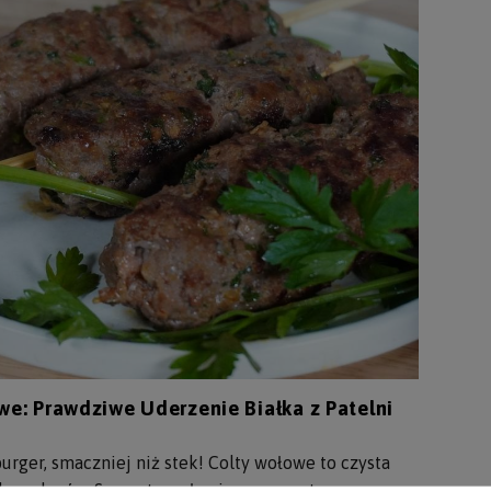
we: Prawdziwe Uderzenie Białka z Patelni
burger, smaczniej niż stek! Colty wołowe to czysta
lowodanów. Soczysta wołowina z aromatycznym