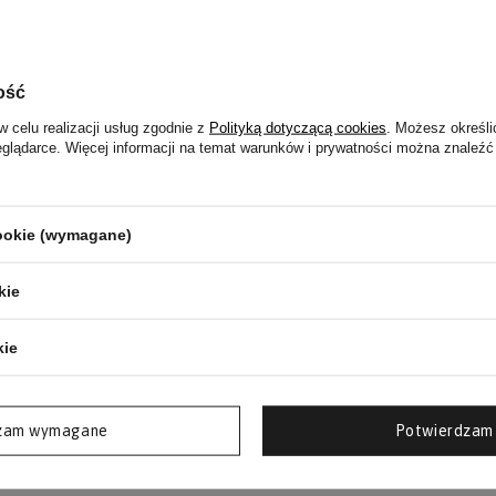
rym sosem chili. Sprawdź nasz przepis dla fanów
jedzenia na diecie keto!
ość
j
w celu realizacji usług zgodnie z
Polityką dotyczącą cookies
. Możesz określi
eglądarce. Więcej informacji na temat warunków i prywatności można znaleźć
cookie (wymagane)
kie
kie
zam wymagane
Potwierdzam 