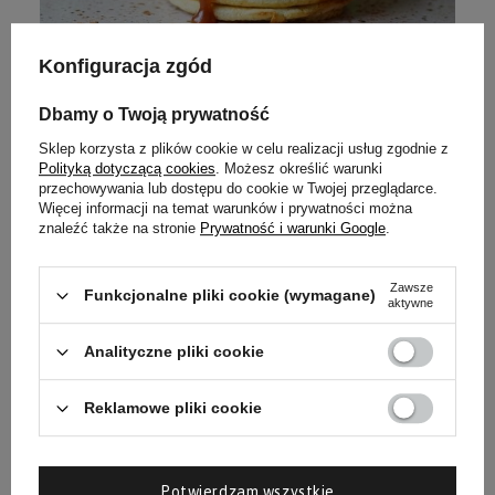
Konfiguracja zgód
Keto pancakes [keto, low carb]
Cześć!
Dbamy o Twoją prywatność
Zapewne część z Was pamięta mój pierwszy przepis na
Sklep korzysta z plików cookie w celu realizacji usług zgodnie z
placuszki. Dziś proponuję Wam najnowszą wersję z
Polityką dotyczącą cookies
. Możesz określić warunki
serkiem mascarpone, prawdziwą petardę - są
przechowywania lub dostępu do cookie w Twojej przeglądarce.
Więcej informacji na temat warunków i prywatności można
pyszne! Idealne, puszyste, smaczne i bez zapachu jajka -
znaleźć także na stronie
Prywatność i warunki Google
.
nawet na ciepło.
Smacznego!
Zawsze
Funkcjonalne pliki cookie (wymagane)
aktywne
Czytaj więcej
Analityczne pliki cookie
Reklamowe pliki cookie
Potwierdzam wszystkie