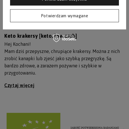
Potwierdzam wymagane
Keto krakersy [keto, low carb]
Hej Kochani!
Mam dziś przepyszne, chrupiące krakersy. Można z nich
zrobić kanapki lub zjeść jako szybką przegryzkę. Są
bardzo zdrowe, a zarazem pożywne i szybkie w
przygotowaniu.
Czytaj więcej