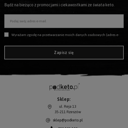
Bądź na bieżąco z promocjami i ciekawostkami ze świata keto.
Podaj swój adres e-mail
Wyrażam zgodę na przetwarzanie moich danych osobowych (adres e-mail) na potrzeby wysyłki newslettera z informacją handlową (marketing). Więcej w
Zapisz się
Sklep:
ul. Reja 13
35-211
Rzeszów
sklep@podketo.pl