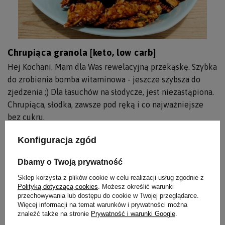
Chrupiąca granola [keto, low carb]
Hej Kochani. Mam dla Was rewelacyjną przekąskę. Szybka
do zrobienia bomba witaminowa - jeszcze szybsza do
zjedzenia ;) Dla łasuchów na słodycze, jest niezastąpiona.
Chrupiąca, słodka, zawsze pod ręką i co najważniejsze
bez cukru.
Polecam, ponieważ smakuje wyśmienicie!
Konfiguracja zgód
Czytaj więcej
Dbamy o Twoją prywatność
Sklep korzysta z plików cookie w celu realizacji usług zgodnie z
Polityką dotyczącą cookies
. Możesz określić warunki
przechowywania lub dostępu do cookie w Twojej przeglądarce.
Więcej informacji na temat warunków i prywatności można
znaleźć także na stronie
Prywatność i warunki Google
.