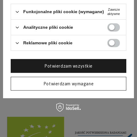
Zawsze
Funkcjonalne pliki cookie (wymagane)
aktywne
Analityczne pliki cookie
Keto babeczki [keto, low carb]
Reklamowe pliki cookie
Coś dla największych leniuszków: keto babeczki jedynie z
dwóch składników! Wyjątkowo atrakcyjna konsystencja -
Potwierdzam wszystkie
puszyste, ale i nieco ciągliwe za sprawą sera. Koniecznie
spróbuj tego przepisu albo zapisz na później.
Potwierdzam wymagane
Czytaj więcej