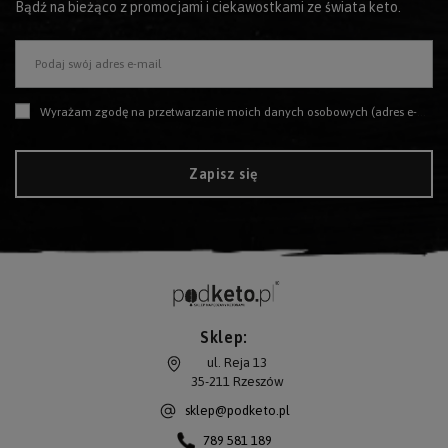
Bądź na bieżąco z promocjami i ciekawostkami ze świata keto.
Podaj swój adres e-mail
Wyrażam zgodę na przetwarzanie moich danych osobowych (adres e-mail) na potrzeby wysyłki newslettera z informacją handlową (marketing). Więcej w
Zapisz się
Sklep:
ul. Reja 13
35-211
Rzeszów
sklep@podketo.pl
789 581 189