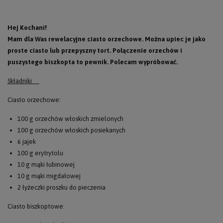
Hej Kochani!
Mam dla Was rewelacyjne ciasto orzechowe. Można upiec je jako
proste ciasto lub przepyszny tort. Połączenie orzechów i
puszystego biszkopta to pewnik. Polecam wypróbować.
Składniki
Ciasto o
rzechowe:
100 g orzechów włoskich zmielonych
100 g orzechów włoskich posiekanych
6 jajek
100 g erytrytolu
10 g mąki łubinowej
10 g mąki migdałowej
2 łyżeczki proszku do pieczenia
Ciasto biszkoptowe: