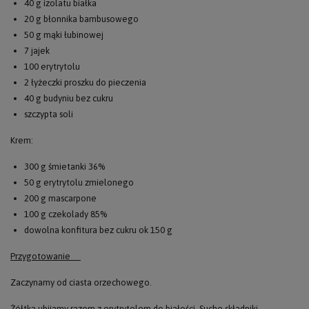
40 g izolatu białka
20 g błonnika bambusowego
50 g mąki łubinowej
7 jajek
100 erytrytolu
2 łyżeczki proszku do pieczenia
40 g budyniu bez cukru
szczypta soli
Krem:
300 g śmietanki 36%
50 g erytrytolu zmielonego
200 g mascarpone
100 g czekolady 85%
dowolna konfitura bez cukru ok 150 g
Przygotowanie
Zaczynamy od ciasta orzechowego.
Żółtka ubijamy razem z erytrytolem do białości. Suche składniki