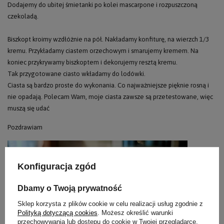
Dodajemy do ubitej śmietanki po kolei mascarpone i rozpuszczoną
czekoladą.
Biszkopt kroimy wzdłóżnie na pół. Nakładamy konfiturę, na wierzch 1/3
kremu. Przykładamy ciastem orzechowym i smarujemy kremem. Na
koniec przykrywamy biszkoptem i dekorujemy resztą kremu.
Tak przygotowane ciasto wkładamy do lodówki.
Ciasta są bardzo proste do wykonania. Co najważniejsze pięknie rosną i
nie opadają. Polecam Wam, moje ciasta zawsze są przetestowane, więc
muszą się udać
Pozdrawiam ️
Konfiguracja zgód
Dbamy o Twoją prywatność
Sklep korzysta z plików cookie w celu realizacji usług zgodnie z
Polityką dotyczącą cookies
. Możesz określić warunki
przechowywania lub dostępu do cookie w Twojej przeglądarce.