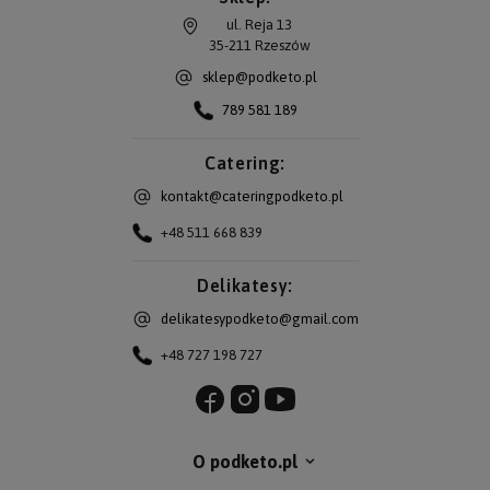
ul. Reja 13
35-211
Rzeszów
sklep@podketo.pl
789 581 189
Catering:
kontakt@cateringpodketo.pl
+48 511 668 839
Delikatesy:
delikatesypodketo@gmail.com
+48 727 198 727
O podketo.pl