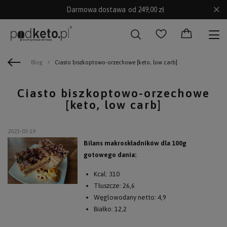
Darmowa dostawa
od 249,00 zł
Blog
Ciasto biszkoptowo-orzechowe [keto, low carb]
Ciasto biszkoptowo-orzechowe
[keto, low carb]
2023-03-19
Bilans makroskładników dla 100g
gotowego dania:
Kcal: 310
Tłuszcze: 26,6
Węglowodany netto: 4,9
Białko: 12,2