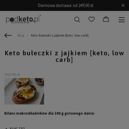
Darmowa dostawa
od 249,00 zł
Blog
Keto bułeczki z jajkiem [keto, low carb]
Keto bułeczki z jajkiem [keto, low
carb]
2023-01-14
Bilans makroskładników dla 100 g gotowego dania:
Kcal: 193