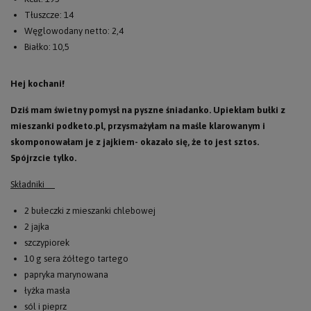
Tłuszcze: 14
Węglowodany netto: 2,4
Białko: 10,5
Hej kochani!
Dziś mam świetny pomysł na pyszne śniadanko. Upiekłam bułki z
mieszanki podketo.pl, przysmażyłam na maśle klarowanym i
skomponowałam je z jajkiem- okazało się, że to jest sztos.
Spójrzcie tylko.
Składniki
2 bułeczki z mieszanki chlebowej
2 jajka
szczypiorek
10 g sera żółtego tartego
papryka marynowana
łyżka masła
sól i pieprz