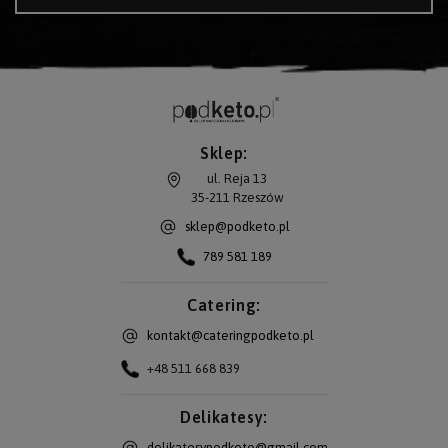
Sklep:
ul. Reja 13
35-211
Rzeszów
sklep@podketo.pl
789 581 189
Catering:
kontakt@cateringpodketo.pl
+48 511 668 839
Delikatesy:
delikatesypodketo@gmail.com