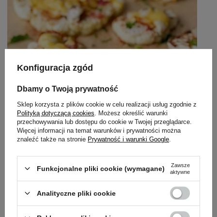
Konfiguracja zgód
Dbamy o Twoją prywatność
Sklep korzysta z plików cookie w celu realizacji usług zgodnie z
Polityką dotyczącą cookies
. Możesz określić warunki
przechowywania lub dostępu do cookie w Twojej przeglądarce.
Więcej informacji na temat warunków i prywatności można
znaleźć także na stronie
Prywatność i warunki Google
.
Zawsze
Funkcjonalne pliki cookie (wymagane)
aktywne
Analityczne pliki cookie
Pokaż więcej wpisów z
Styczeń 2023