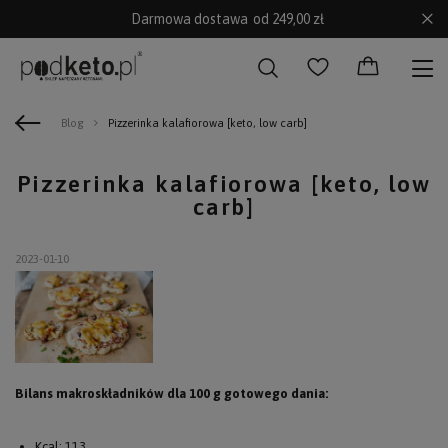
Darmowa dostawa
od 249,00 zł
Blog
Pizzerinka kalafiorowa [keto, low carb]
Pizzerinka kalafiorowa [keto, low
carb]
2023-01-10
Bilans makroskładników dla 100 g gotowego dania:
Kcal: 113