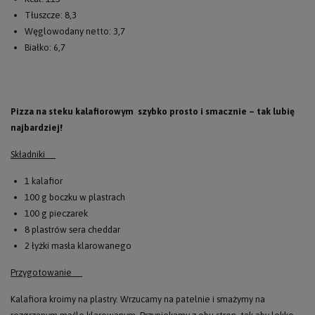
Tłuszcze: 8,3
Węglowodany netto: 3,7
Białko: 6,7
Pizza na steku kalafiorowym szybko prosto i smacznie – tak lubię
najbardziej!
Składniki
1 kalafior
100 g boczku w plastrach
100 g pieczarek
8 plastrów sera cheddar
2 łyżki masła klarowanego
Przygotowanie
Kalafiora kroimy na plastry. Wrzucamy na patelnie i smażymy na