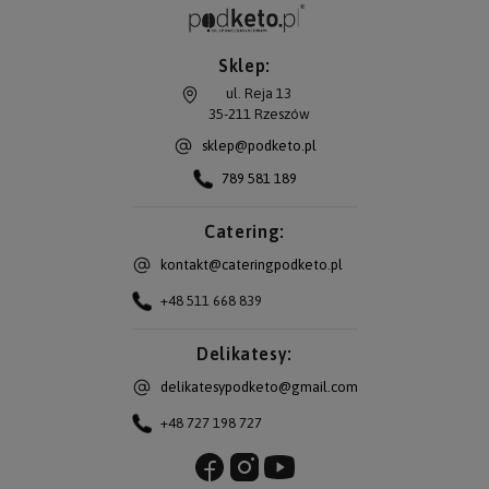
Sklep:
ul. Reja 13
35-211
Rzeszów
sklep@podketo.pl
789 581 189
Catering:
kontakt@cateringpodketo.pl
+48 511 668 839
Delikatesy:
delikatesypodketo@gmail.com
+48 727 198 727