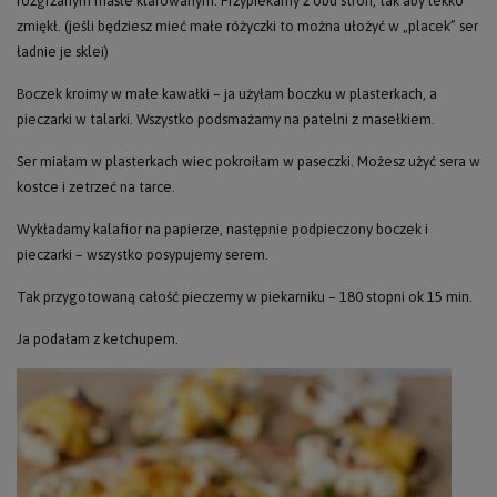
rozgrzanym maśle klarowanym. Przypiekamy z obu stron, tak aby lekko
zmiękł. (jeśli będziesz mieć małe różyczki to można ułożyć w „placek” ser
ładnie je sklei)
Boczek kroimy w małe kawałki – ja użyłam boczku w plasterkach, a
pieczarki w talarki. Wszystko podsmażamy na patelni z masełkiem.
Ser miałam w plasterkach wiec pokroiłam w paseczki. Możesz użyć sera w
kostce i zetrzeć na tarce.
Wykładamy kalafior na papierze, następnie podpieczony boczek i
pieczarki – wszystko posypujemy serem.
Tak przygotowaną całość pieczemy w piekarniku – 180 stopni ok 15 min.
Ja podałam z ketchupem.