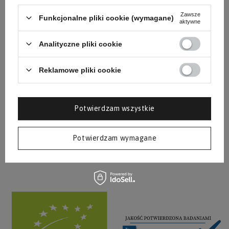
Zawsze
Funkcjonalne pliki cookie (wymagane)
aktywne
Analityczne pliki cookie
Reklamowe pliki cookie
Potwierdzam wszystkie
Pokaż więcej wpisów z
Styczeń 2023
Potwierdzam wymagane