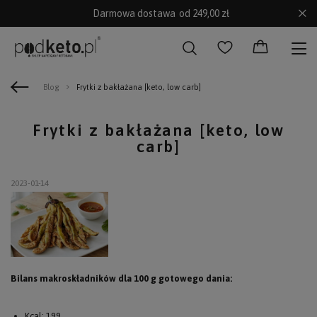
Darmowa dostawa
od 249,00 zł
Blog
Frytki z bakłażana [keto, low carb]
Frytki z bakłażana [keto, low
carb]
2023-01-14
Bilans makroskładników dla 100 g gotowego dania:
Kcal: 199