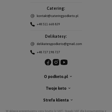
Catering:
kontakt@cateringpodketo.pl
+48 511 668 839
Delikatesy:
delikatesypodketo@gmail.com
+48 727 198 727
O podketo.pl
Twoje keto
Strefa klienta
W sklepie prezentujemy ceny brutto (z VAT).
Stawki VAT dla konsumentów z