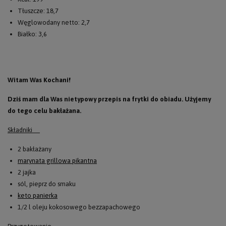
Tłuszcze: 18,7
Węglowodany netto: 2,7
Białko: 3,6
Witam Was Kochani!
Dziś mam dla Was nietypowy przepis na frytki do obiadu. Użyjemy
do tego celu bakłażana.
Składniki
2 bakłażany
marynata grillowa pikantna
2 jajka
sól, pieprz do smaku
keto panierka
1/2 l oleju kokosowego bezzapachowego