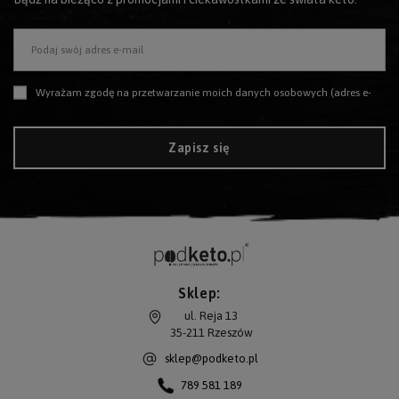
Podaj swój adres e-mail
Wyrażam zgodę na przetwarzanie moich danych osobowych (adres e-mail) na potrzeby wysyłki newslettera z informacją handlową (marketing). Więcej w
Zapisz się
Sklep:
ul. Reja 13
35-211
Rzeszów
sklep@podketo.pl
789 581 189