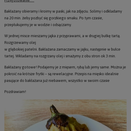
Przygotowanie
Bakłażany obieramy i kroimy w paski, jak na zdjęciu. Solimy i odkładamy
na 20 min. żeby pozbyć się gorzkiego smaku.
Po tym czasie,
przepłukujemy je w wodzie i odsączamy.
W jednej misce mieszamy jajka z przyprawami, a w drugiej bułkę tartą.
Rozgrzewamy olej
w głębokiej patelni. Bakłażana zamaczamy w jajku, następnie w bułce
tartej. Wkładamy na rozgrzany olej i smażymy z obu stron ok 3 min.
Bakłażany gotowe! Podajemy je z mięsem, rybą lub jemy same. Można je
pokroić na krótsze frytki – są rewelacyjne. Przepis na mięsko idealnie
pasujące do bakłażana już niebawem, wszystko w swoim czasie
Pozdrawiam!