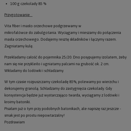
100 g czekolady 85 %
Przygotowanie
Vita fiber i masło orzechowe podgrzewamy w
mikrofalówce do zabulgotania. Wyciągamy i mieszamy do połączenia
masła orzechowego. Dodajemy resztę składników i łączymy razem.
Zagniatamy kulę.
Przekładamy całość do pojemnika 25/20. Dno posypujemy izolatem, żeby
nam się nie przykleiło i ugniatamy palcami na grubość ok. 2 cm.
Wkładamy do lodówki i schładzamy.
W tym czasie rozpuszczamy czekoladę 85%, polewamy po wierzchu i
dekorujemy granolą. Schładzamy do zastygnięcia czekolady. Gdy
konsystencja będzie już wystarczająco twarda, wyciągamy z lodówki i
kroimy batoniki.
Pisałam już o tym przy podobnych batonikach, ale napiszę raz jeszcze -
smak jest po prostu niepowtarzalny!
Pozdrawiam️