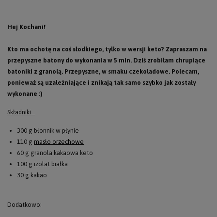
Hej Kochani!
Kto ma ochotę na coś słodkiego, tylko w wersji keto? Zapraszam na
przepyszne batony do wykonania w 5 min.
Dziś zrobiłam chrupiące
batoniki z granolą. Przepyszne, w smaku czekoladowe. Polecam,
ponieważ są uzależniające i znikają tak samo szybko jak zostały
wykonane :)
Składniki
300 g błonnik w płynie
110 g
masło orzechowe
60 g granola kakaowa keto
100 g izolat białka
30 g kakao
Dodatkowo: