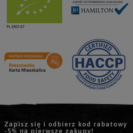
Zapisz się i odbierz kod rabatowy
-5% na pierwsze zakupy!