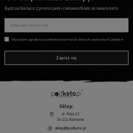
Bądź na bieżąco z promocjami i ciekawostkami ze świata keto.
Podaj swój adres e-mail
Wyrażam zgodę na przetwarzanie moich danych osobowych (adres e-mail) na potrzeby wysyłki newslettera z informacją handlową (marketing). Więcej w
Zapisz się
Sklep:
ul. Reja 13
35-211
Rzeszów
sklep@podketo.pl