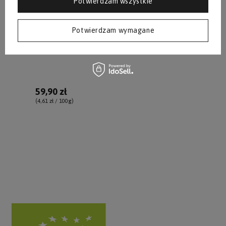
Potwierdzam wszystkie
Błonnik w płynie - 1300 g
Potwierdzam wymagane
59,90 zł
(4,61 zł / 100g
)