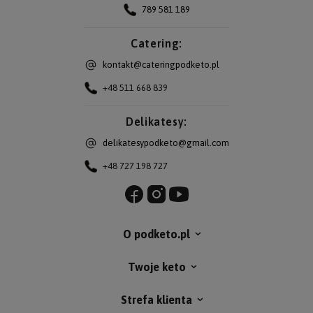
789 581 189
Catering:
kontakt@cateringpodketo.pl
+48 511 668 839
Delikatesy:
delikatesypodketo@gmail.com
+48 727 198 727
O podketo.pl
Twoje keto
Strefa klienta