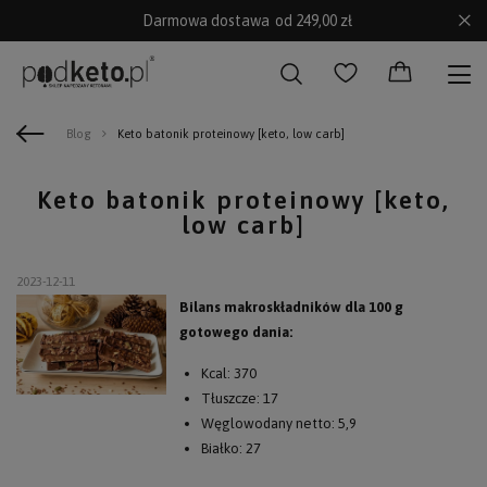
Darmowa dostawa
od 249,00 zł
Blog
Keto batonik proteinowy [keto, low carb]
Keto batonik proteinowy [keto,
low carb]
2023-12-11
Bilans makroskładników dla 100 g
gotowego dania:
Kcal: 370
Tłuszcze: 17
Węglowodany netto: 5,9
Białko: 27