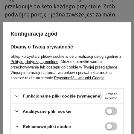
przekonuje do keto każdego przy stole. Zrób
podwójną porcję - jedna zawsze jest za mało.
Konfiguracja zgód
Inne keto przepisy, które Ci się
Dbamy o Twoją prywatność
spodobają
Sklep korzysta z plików cookie w celu realizacji usług zgodnie z
Polityką dotyczącą cookies
. Możesz określić warunki
przechowywania lub dostępu do cookie w Twojej przeglądarce.
Więcej informacji na temat warunków i prywatności można
›
Keto Nuggetsy z Indyka z Airfryera
znaleźć także na stronie
Prywatność i warunki Google
.
Udka z Kurczaka w Sosie
›
Zawsze
Funkcjonalne pliki cookie (wymagane)
Mascarpone
aktywne
Analityczne pliki cookie
Kurczak Smietanowo-Pomidorowy
›
Keto
Reklamowe pliki cookie