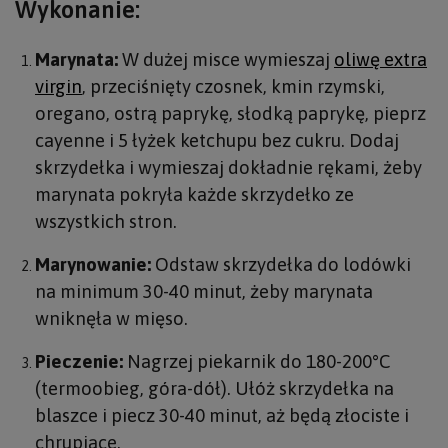
Wykonanie:
Marynata:
W dużej misce wymieszaj
oliwę extra
virgin
, przeciśnięty czosnek, kmin rzymski,
oregano, ostrą paprykę, słodką paprykę, pieprz
cayenne i 5 łyżek ketchupu bez cukru. Dodaj
skrzydełka i wymieszaj dokładnie rękami, żeby
marynata pokryła każde skrzydełko ze
wszystkich stron.
Marynowanie:
Odstaw skrzydełka do lodówki
na minimum 30-40 minut, żeby marynata
wniknęła w mięso.
Pieczenie:
Nagrzej piekarnik do 180-200°C
(termoobieg, góra-dół). Ułóż skrzydełka na
blaszce i piecz 30-40 minut, aż będą złociste i
chrupiące.