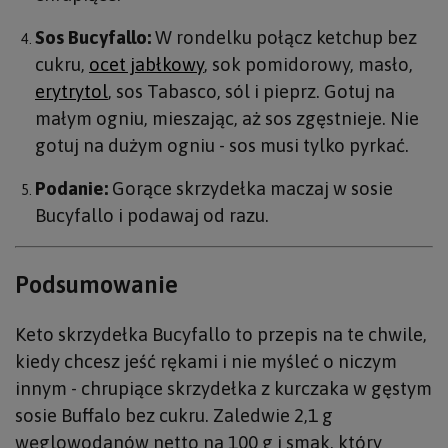
Sos Bucyfallo:
W rondelku połącz ketchup bez
cukru,
ocet jabłkowy
, sok pomidorowy, masło,
erytrytol
, sos Tabasco, sól i pieprz. Gotuj na
małym ogniu, mieszając, aż sos zgęstnieje. Nie
gotuj na dużym ogniu - sos musi tylko pyrkać.
Podanie:
Gorące skrzydełka maczaj w sosie
Bucyfallo i podawaj od razu.
Podsumowanie
Keto skrzydełka Bucyfallo to przepis na te chwile,
kiedy chcesz jeść rękami i nie myśleć o niczym
innym - chrupiące skrzydełka z kurczaka w gęstym
sosie Buffalo bez cukru. Zaledwie 2,1 g
węglowodanów netto na 100 g i smak, który