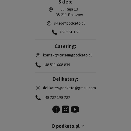
Sklep:
ul. Reja 13
35-211
Rzeszów
sklep@podketo.pl
789 581 189
Catering:
kontakt@cateringpodketo.pl
+48 511 668 839
Delikatesy:
delikatesypodketo@gmail.com
+48 727 198 727
O podketo.pl