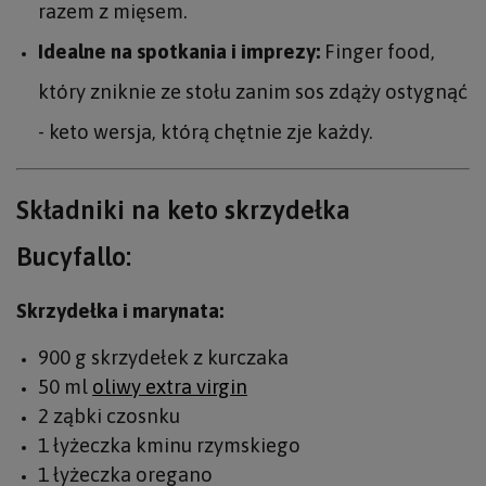
razem z mięsem.
Idealne na spotkania i imprezy:
Finger food,
który zniknie ze stołu zanim sos zdąży ostygnąć
- keto wersja, którą chętnie zje każdy.
Składniki na keto skrzydełka
Bucyfallo:
Skrzydełka i marynata:
900 g skrzydełek z kurczaka
50 ml
oliwy extra virgin
2 ząbki czosnku
1 łyżeczka kminu rzymskiego
1 łyżeczka oregano