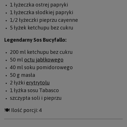
1 łyżeczka ostrej papryki
1 łyżeczka słodkiej papryki
1/2 łyżeczki pieprzu cayenne
5 łyżek ketchupu bez cukru
Legendarny Sos Bucyfallo:
200 ml ketchupu bez cukru
50 ml
octu jabłkowego
40 ml soku pomidorowego
50 g masła
2 łyżki
erytrytolu
1 łyżka sosu Tabasco
szczypta soli i pieprzu
🍽️ Ilość porcji: 4