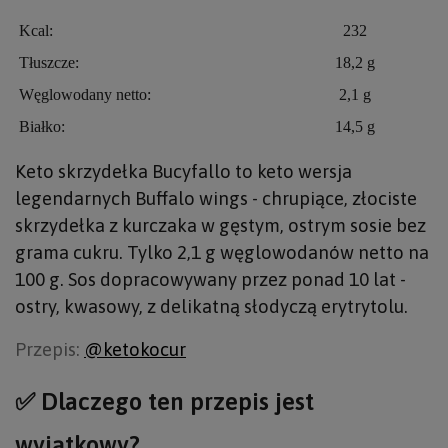
Kcal:
232
Tłuszcze:
18,2 g
Węglowodany netto:
2,1 g
Białko:
14,5 g
Keto skrzydełka Bucyfallo to keto wersja
legendarnych Buffalo wings - chrupiące, złociste
skrzydełka z kurczaka w gęstym, ostrym sosie bez
grama cukru. Tylko 2,1 g węglowodanów netto na
100 g. Sos dopracowywany przez ponad 10 lat -
ostry, kwasowy, z delikatną słodyczą erytrytolu.
Przepis:
@ketokocur
✅ Dlaczego ten przepis jest
wyjątkowy?