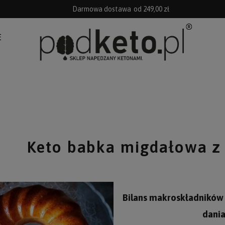
Darmowa dostawa
od 249,00 zł
E
Keto babka migdałowa z
Bilans makroskładników
dania