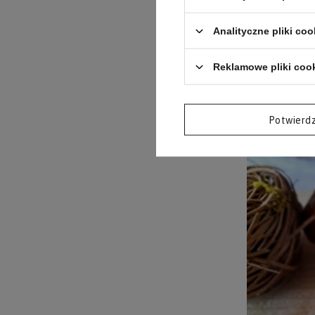
Keto
Analityczne pliki coo
Keto
Reklamowe pliki coo
Keto
Potwierd