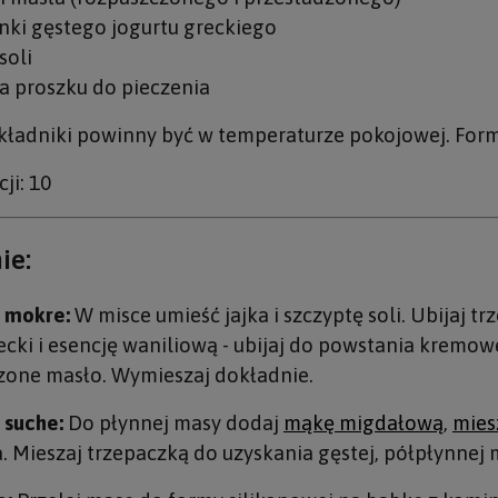
anki gęstego jogurtu greckiego
soli
ka proszku do pieczenia
kładniki powinny być w temperaturze pokojowej. For
cji: 10
ie:
i mokre:
W misce umieść jajka i szczyptę soli. Ubijaj 
ecki i esencję waniliową - ubijaj do powstania kremow
zone masło. Wymieszaj dokładnie.
 suche:
Do płynnej masy dodaj
mąkę migdałową
,
mies
. Mieszaj trzepaczką do uzyskania gęstej, półpłynnej 