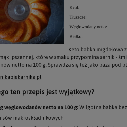
Kcal:
Tłuszcze:
Węglowodany netto:
Białko:
Keto babka migdałowa z 
 mąki pszennej, które w smaku przypomina sernik - śmie
w netto na 100 g. Sprawdza się też jako baza pod pl
nikapiekarnika.pl
go ten przepis jest wyjątkowy?
5 g węglowodanów netto na 100 g:
Wilgotna babka bez 
isów makroskładnikowych.