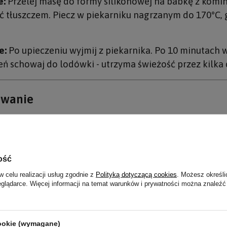
e:
Przelej masę do formy silikonowej na babkę z komine
 tłuszczem. Piecz w piekarniku nagrzanym do 170°C, g
e:
Po upieczeniu wyjmij z piekarnika. Po 10 minutach w
eń schowaj do lodówki - utrzyma świeżość przez kilka 
wanie
 migdałowa z jogurtem greckim to przepis, który za
mąka migdałowa, jogurt grecki, jajka i erytrytol. Zal
 dni i wszechstronna jako baza do innych keto deserów. 
ość
w celu realizacji usług zgodnie z
Polityką dotyczącą cookies
. Możesz określi
eglądarce. Więcej informacji na temat warunków i prywatności można znaleźć
eto przepisy, które Ci się spodobają
cookie (wymagane)