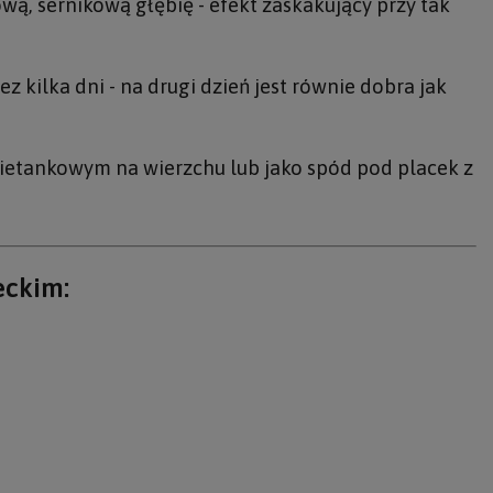
ą, sernikową głębię - efekt zaskakujący przy tak
 kilka dni - na drugi dzień jest równie dobra jak
ietankowym na wierzchu lub jako spód pod placek z
eckim: