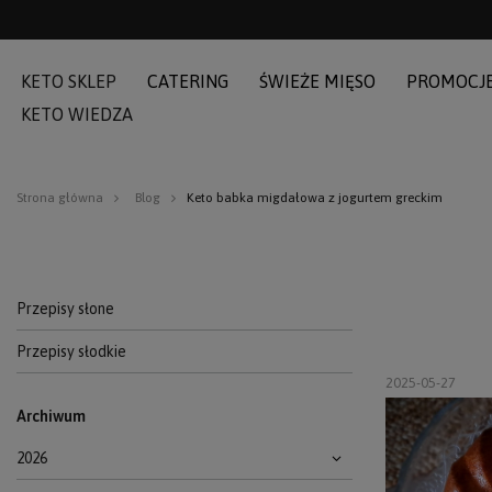
KETO SKLEP
CATERING
ŚWIEŻE MIĘSO
PROMOCJ
KETO WIEDZA
Strona główna
Blog
Keto babka migdałowa z jogurtem greckim
Przepisy słone
Przepisy słodkie
2025-05-27
Archiwum
2026