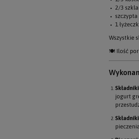
2/3 szkl
szczypta 
1 łyżecz
Wszystkie s
🍽️ Ilość por
Wykonan
Składnik
jogurt gr
przestud
Składniki
pieczenia