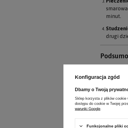
Pieczeni
smarować
minut.
Studzeni
drugi dzi
Podsumo
Keto babka
Konfiguracja zgód
składzie - 
przez kilka
Dbamy o Twoją prywatn
Sklep korzysta z plików cookie 
dostępu do cookie w Twojej prz
warunki Google
.
Inne k
Funkcjonalne pliki 