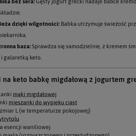
nika bez sera:
Gęsty jogurt grecki nadaje babce kremow
składzie.
eża dzięki wilgotności:
Babka utrzymuje świeżość przez
piekarnika.
ronna baza:
Sprawdza się samodzielnie, z kremem śm
i galaretką keto.
i na keto babkę migdałową z jogurtem gr
lanki
mąki migdałowej
anki
mieszanki do wypieku ciast
ozmiar L (w temperaturze pokojowej)
ytrytolu
a esencji waniliowej
ki masła (rozpuszczonego i przestudzonego)