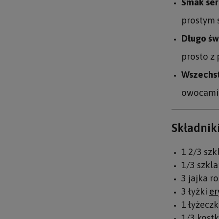
Smak ser
prostym 
Długo świ
prosto z 
Wszechst
owocami 
Składnik
1 2/3 szk
1/3 szkl
3 jajka r
3 łyżki
er
1 łyżeczk
1/3 kost