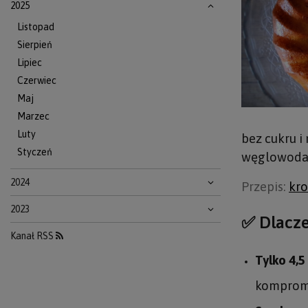
2025
Listopad
Sierpień
Lipiec
Czerwiec
Maj
Marzec
Luty
bez cukru i
Styczeń
węglowodanó
2024
Przepis:
kro
2023
✅ Dlacze
Kanał RSS
Tylko 4,
komprom