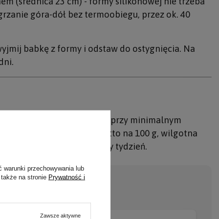
m (średnica 23 cm) - formy silikonowej nie trzeba
rzanie góra-dół bez termoobiegu, przez ok. 40
yjmij babkę z formy i odstaw do ostygnięcia. Na
dni.
skakuje sernikowym smakiem przy minimalnym
edwie 4,5 g węglowodanów netto na 100 g, wilgotna
Upiecz raz i jedz przez cały tydzień.
ć warunki przechowywania lub
 także na stronie
Prywatność i
Zawsze aktywne