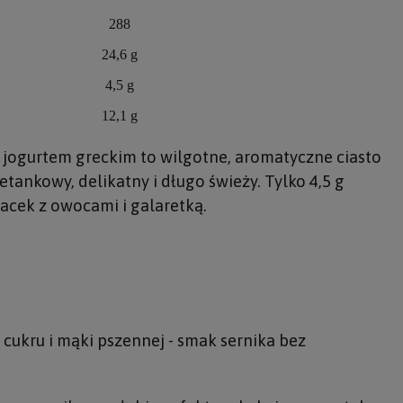
288
24,6 g
4,5 g
12,1 g
jogurtem greckim to wilgotne, aromatyczne ciasto
tankowy, delikatny i długo świeży. Tylko 4,5 g
acek z owocami i galaretką.
cukru i mąki pszennej - smak sernika bez