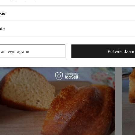
 Muffiny z Airfryera z Jabłkiem i Cynamonem
kie
 Babka z Makiem i Kakao
kie
 Piernik z Orzechami
zam wymagane
Potwierdzam 