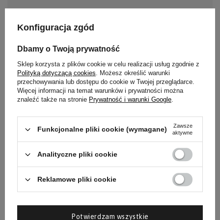
Inne keto przepisy, które Ci się
Konfiguracja zgód
spodobają
Dbamy o Twoją prywatność
Sklep korzysta z plików cookie w celu realizacji usług zgodnie z
›
Keto Biszkoptowe Ciasteczka
Polityką dotyczącą cookies
. Możesz określić warunki
przechowywania lub dostępu do cookie w Twojej przeglądarce.
Więcej informacji na temat warunków i prywatności można
›
znaleźć także na stronie
Prywatność i warunki Google
.
Keto Pączek z Dziurką
Zawsze
Keto Roladki Biszkoptowe z
Funkcjonalne pliki cookie (wymagane)
›
aktywne
Gofrownicy
Analityczne pliki cookie
Reklamowe pliki cookie
Potwierdzam wszystkie