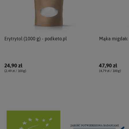
Erytrytol (1000 g) - podketo.pl
Mąka migdałow
24,90 zł
47,90 zł
(2,49 zł / 100g
)
(4,79 zł / 100g
)