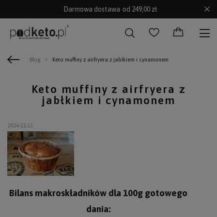
Darmowa dostawa
od 249,00 zł
Blog
Keto muffiny z airfryera z jabłkiem i cynamonem
Keto muffiny z airfryera z
jabłkiem i cynamonem
2024-11-13
Bilans makroskładników dla 100g gotowego
dania: