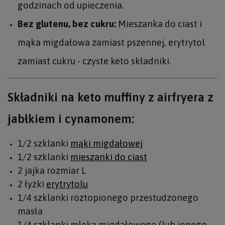
godzinach od upieczenia.
Bez glutenu, bez cukru:
Mieszanka do ciast i
mąka migdałowa zamiast pszennej, erytrytol
zamiast cukru - czyste keto składniki.
Składniki na keto muffiny z airfryera z
jabłkiem i cynamonem:
1/2 szklanki
mąki migdałowej
1/2 szklanki
mieszanki do ciast
2 jajka rozmiar L
2 łyżki
erytrytolu
1/4 szklanki roztopionego przestudzonego
masła
1/4 szklanki mleka migdałowego (lub innego