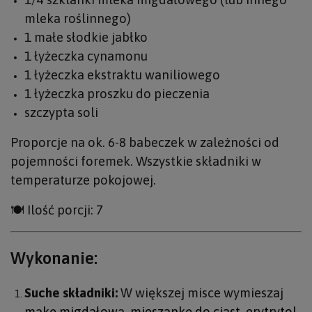
mleka roślinnego)
1 małe słodkie jabłko
1 łyżeczka cynamonu
1 łyżeczka ekstraktu waniliowego
1 łyżeczka proszku do pieczenia
szczypta soli
Proporcje na ok. 6-8 babeczek w zależności od
pojemności foremek. Wszystkie składniki w
temperaturze pokojowej.
🍽️ Ilość porcji: 7
Wykonanie:
Suche składniki:
W większej misce wymieszaj
mąkę migdałową
,
mieszankę do ciast
,
erytrytol
,