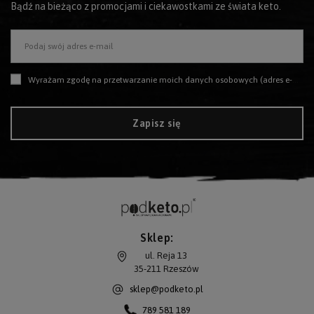
Bądź na bieżąco z promocjami i ciekawostkami ze świata keto.
Podaj swój adres e-mail
Wyrażam zgodę na przetwarzanie moich danych osobowych (adres e-mail) na potrzeby wysyłki newslettera z informacją handlową (marketing). Więcej w
Zapisz się
Sklep:
ul. Reja 13
35-211
Rzeszów
sklep@podketo.pl
789 581 189