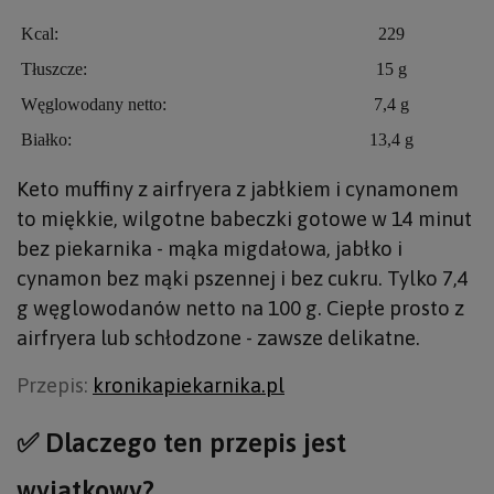
Kcal:
229
Tłuszcze:
15 g
Węglowodany netto:
7,4 g
Białko:
13,4 g
Keto muffiny z airfryera z jabłkiem i cynamonem
to miękkie, wilgotne babeczki gotowe w 14 minut
bez piekarnika - mąka migdałowa, jabłko i
cynamon bez mąki pszennej i bez cukru. Tylko 7,4
g węglowodanów netto na 100 g. Ciepłe prosto z
airfryera lub schłodzone - zawsze delikatne.
Przepis:
kronikapiekarnika.pl
✅ Dlaczego ten przepis jest
wyjątkowy?