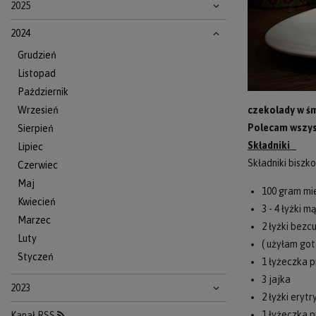
2025
2024
Grudzień
Listopad
Październik
Wrzesień
czekolady w śm
Polecam wszyst
Sierpień
Składniki
Lipiec
Składniki biszk
Czerwiec
Maj
100 gram mi
Kwiecień
3 - 4 łyżki 
Marzec
2 łyżki bez
Luty
( użyłam got
Styczeń
1 łyżeczka p
3 jajka
2023
2 łyżki erytr
1 łyżeczka p
Kanał RSS