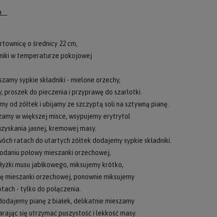
ie
rtownicę o średnicy 22 cm,
dniki w temperaturze pokojowej
zamy sypkie składniki - mielone orzechy,
, proszek do pieczenia i przyprawę do szarlotki.
my od żółtek i ubijamy ze szczyptą soli na sztywną pianę.
zamy w większej misce, wsypujemy erytrytol
uzyskania jasnej, kremowej masy.
óch ratach do utartych żółtek dodajemy sypkie składniki.
odaniu połowy mieszanki orzechowej,
łyżki musu jabłkowego, miksujemy krótko,
ę mieszanki orzechowej, ponownie miksujemy
tach - tylko do połączenia.
odajemy pianę z białek, delikatnie mieszamy
tarając się utrzymać puszystość i lekkość masy.