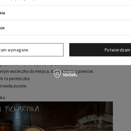
e, połowę wiórków startej czekolady, mieszamy łyżką.
kie
ka:
zkopt smarujemy cienką warstwą kremu czekoladowego.
kie
damy całą masę śmietankową, wyrównujemy.
jemy dość obficie pozostałymi wiórkami czekolady.
chłodzimy, przynajmniej z godzinkę.
zam wymagane
Potwierdzam 
o, polecam torcik z pełnym przekonaniem.
mym wycieczkę do miejsca, dzięki któremu powstał.
rk to perełeczka.
aprawdę pyszne.
ika