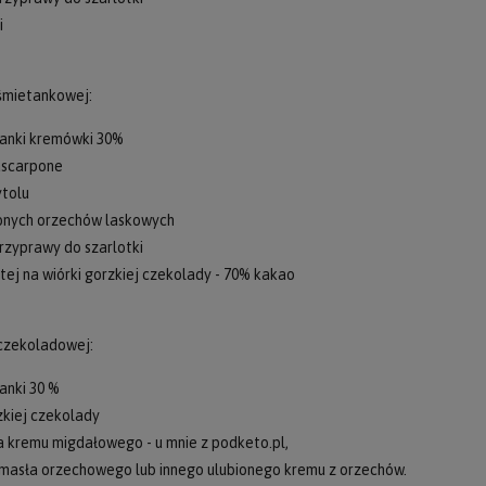
i
 śmietankowej:
tanki kremówki 30%
ascarpone
ytolu
lonych orzechów laskowych
rzyprawy do szarlotki
tej na wiórki gorzkiej czekolady - 70% kakao
 czekoladowej:
anki 30 %
zkiej czekolady
a kremu migdałowego - u mnie z podketo.pl,
masła orzechowego lub innego ulubionego kremu z orzechów.