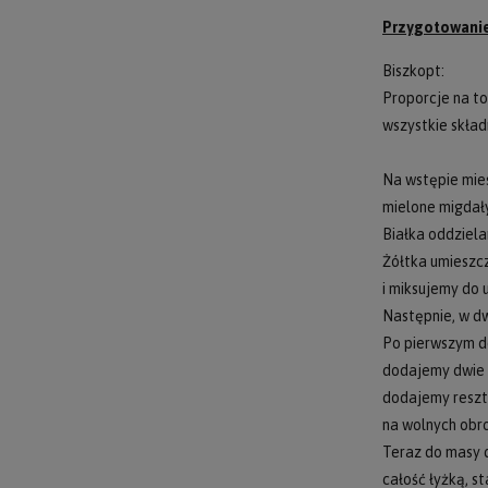
Przygotowan
Biszkopt:
Proporcje na to
wszystkie skła
Na wstępie mies
mielone migdały
Białka oddziela
Żółtka umieszc
i miksujemy do 
Następnie, w dw
Po pierwszym d
dodajemy dwie 
dodajemy reszt
na wolnych obro
Teraz do masy d
całość łyżką, s