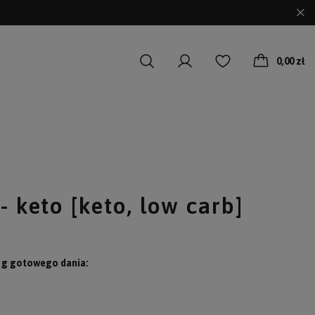
0,00 zł
- keto [keto, low carb]
0 g gotowego dania: