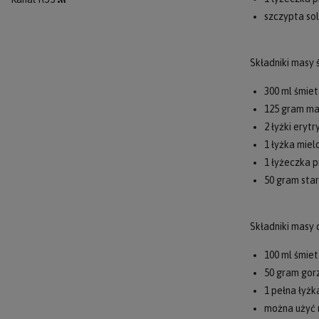
szczypta sol
Składniki masy
300 ml śmie
125 gram m
2 łyżki erytr
1 łyżka mie
1 łyżeczka p
50 gram star
Składniki masy
100 ml śmiet
50 gram gor
1 pełna łyżk
można użyć 