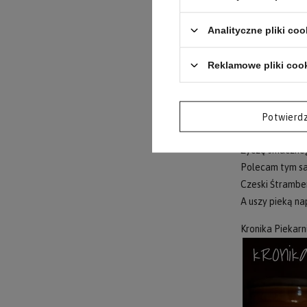
orzechy laskow
Analityczne pliki coo
Składanie torci
Wystudzony bis
Reklamowe pliki coo
Na krem wykła
Wierzch posypu
Przed podaniem 
Potwierd
Życzę smaczneg
Polecam tym sa
Czeski Śtrambe
A uszy pieką n
Kronika Piekarn