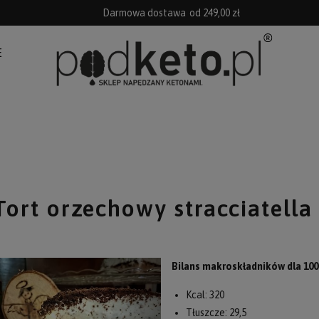
Darmowa dostawa
od 249,00 zł
E
Tort orzechowy stracciatella 
Bilans makroskładników dla 10
Kcal: 320
Tłuszcze: 29,5