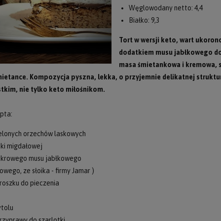
Węglowodany netto: 4,4
Białko: 9,3
Tort w wersji keto, wart ukoro
dodatkiem musu jabłkowego dod
masa śmietankowa i kremowa, s
ietance. Kompozycja pyszna, lekka, o przyjemnie delikatnej struktu
kim, nie tylko keto miłośnikom.
opta:
elonych orzechów laskowych
mąki migdałowej
cukrowego musu jabłkowego
owego, ze słoika - firmy Jamar )
roszku do pieczenia
ytolu
rzyprawy do szarlotki