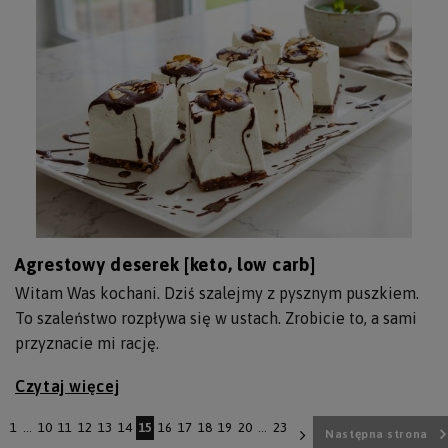
Agrestowy deserek [keto, low carb]
Witam Was kochani. Dziś szalejmy z pysznym puszkiem.
To szaleństwo rozpływa się w ustach. Zrobicie to, a sami
przyznacie mi rację.
Czytaj więcej
1
...
10
11
12
13
14
15
16
17
18
19
20
...
23
Następna strona