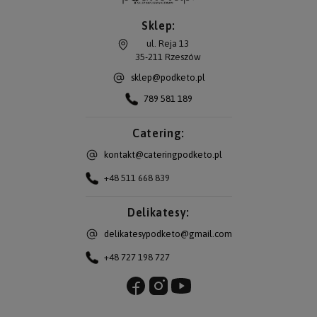
Sklep:
ul. Reja 13
35-211
Rzeszów
sklep@podketo.pl
789 581 189
Catering:
kontakt@cateringpodketo.pl
+48 511 668 839
Delikatesy:
delikatesypodketo@gmail.com
+48 727 198 727