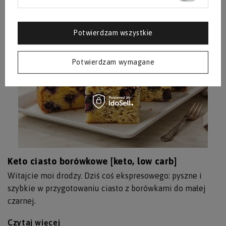
Czytaj więcej
Potwierdzam wszystkie
Potwierdzam wymagane
Keto ciasto borówkowe [keto, low carb]
Witajcie moi drodzy. Dziś coś ekspresowego: pyszne i
szybkie w przygotowaniu ciasto z borówkami do małej
czarnej.
Czytaj więcej