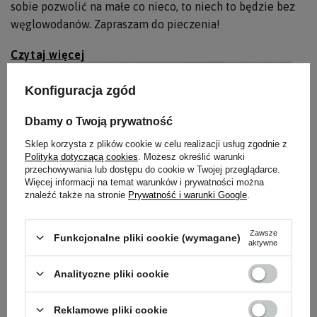
sobie pozwolić na małe co nieco, to niech to będzie bez
węglowodanów. Zapraszam do pieczenia!
Czytaj więcej
Konfiguracja zgód
Dbamy o Twoją prywatność
Sklep korzysta z plików cookie w celu realizacji usług zgodnie z
Polityką dotyczącą cookies
. Możesz określić warunki
przechowywania lub dostępu do cookie w Twojej przeglądarce.
Więcej informacji na temat warunków i prywatności można
znaleźć także na stronie
Prywatność i warunki Google
.
Zawsze
Funkcjonalne pliki cookie (wymagane)
aktywne
Keto sernik z polewą słony karmel [keto, low
carb]
Analityczne pliki cookie
Sernik z polewą o smaku słonego karmelu i orzechami
laskowymi!
Reklamowe pliki cookie