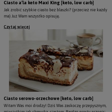
Ciasto a’la keto Maxi King [keto, low carb]
Jak zrobić szybkie ciasto bez blaszki? (przecież nie każdy
ma) Już Wam wszystko opisuję.
Czytaj więcej
Ciasto serowo-orzechowe [keto, low carb]
Witam Was moi drodzy! Dziś Was zaskoczę przepysznym,
mięciutkim jak chmurka, ciastem. Bardzo prosty przepis: