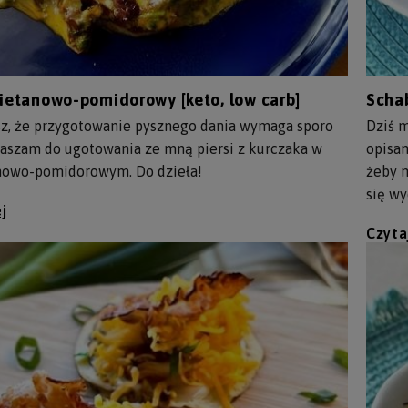
ietanowo-pomidorowy [keto, low carb]
Schab
sz, że przygotowanie pysznego dania wymaga sporo
Dziś m
praszam do ugotowania ze mną piersi z kurczaka w
opisan
nowo-pomidorowym. Do dzieła!
żeby m
się wy
j
Czyta