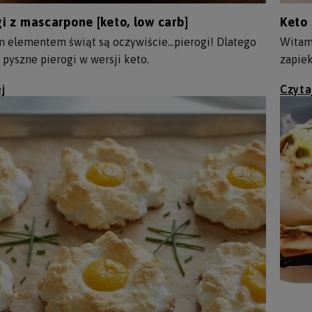
i z mascarpone [keto, low carb]
Keto 
 elementem świąt są oczywiście…pierogi! Dlatego
Witam
pyszne pierogi w wersji keto.
zapiek
j
Czyta