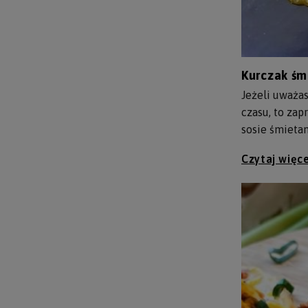
Kurczak śm
Jeżeli uważa
czasu, to za
sosie śmieta
Czytaj więce