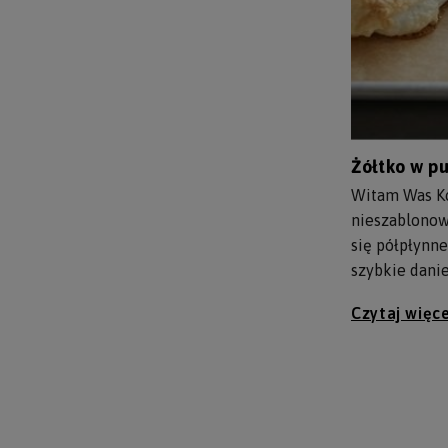
Żółtko w p
Witam Was Ko
nieszablonow
się półpłynne
szybkie danie
Czytaj więce