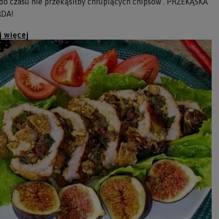
do czasu nie przekąsiłby chrupiących chipsów . PRZEKĄSKA
RDA!
j więcej