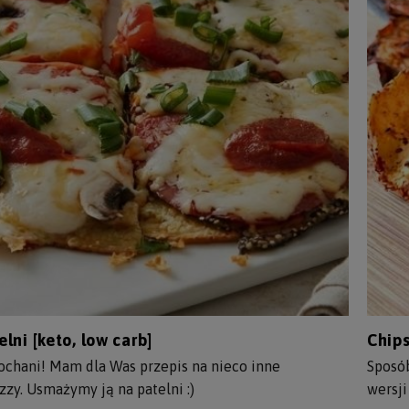
elni [keto, low carb]
Chips
chani! Mam dla Was przepis na nieco inne
Sposób
zy. Usmażymy ją na patelni :)
wersji