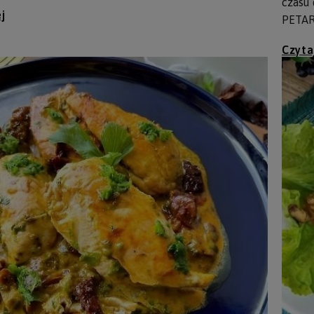
czasu 
j
PETA
Czyta