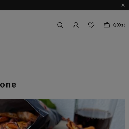
0,00 zł
łone