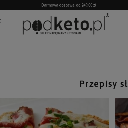
Darmowa dostawa
od 249,00 zł
E
Przepisy s