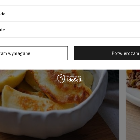
kie
kie
zam wymagane
Potwierdzam 