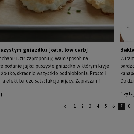
uszystym gniazdku [keto, low carb]
Bakła
chani! Dziś zaproponuję Wam sposób na
Witam 
e podanie jajka: puszyste gniazdko w którym kryje
bardz
 żółtko, skradnie wszystkie podniebienia. Proste i
kanape
, a efekt bardzo satysfakcjonujący. Zapraszam!
Do dzi
j
Czyta
1
2
3
4
5
6
7
8