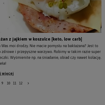
żan z jajkiem w koszulce [keto, low carb]
Was moi drodzy. Nie macie pomysłu na bakłażana? Jest to
o zdrowe i przepyszne warzywo. Robimy w takim razie super
czki. Wyśmienite np. na śniadanie, obiad czy nawet kolację.
eła!
j więcej
9
10
11
12