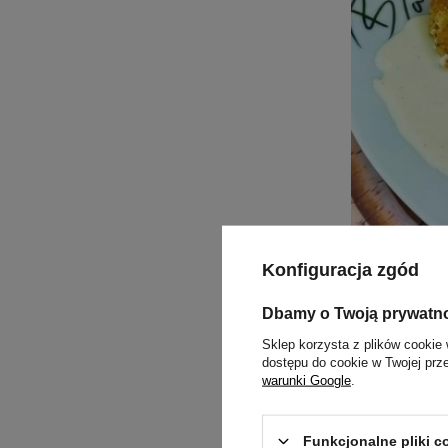
Konfiguracja zgód
Kotleciki j
Dbamy o Twoją prywatn
Dziś mam dla 
Sklep korzysta z plików cookie 
przyrządzić z
dostępu do cookie w Twojej prz
przepyszne, d
warunki Google
.
Czytaj więce
Funkcjonalne pliki 