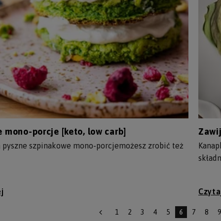
 mono-porcje [keto, low carb]
Zawij
 pyszne szpinakowe mono-porcjemożesz zrobić też
Kanapk
skład
j
Czyta
1
2
3
4
5
6
7
8
9