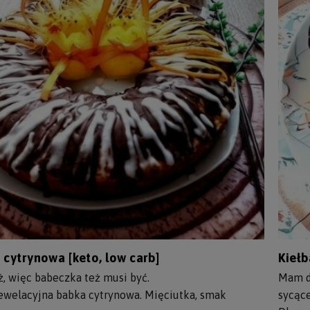
 cytrynowa [keto, low carb]
Kiełb
ż, więc babeczka też musi być.
Mam dz
ewelacyjna babka cytrynowa. Mięciutka, smak
sycące