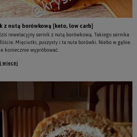
k z nutą borówkową [keto, low carb]
ziś rewelacyjny sernik z nutą borówkową. Takiego sernika
dliście. Mięciutki, puszysty i ta nuta borówki. Niebo w gębie.
ie koniecznie wypróbować.
j więcej