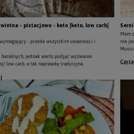
intna - pistacjowo - keto [keto, low carb]
Serni
Mam d
 wymagający - przede wszystkim uważności i
nie je
Music
o banalnych, jednak warto podjąć wyzwanie.
Czyta
ji low carb, a tak naprawdę tradycyjna.
j