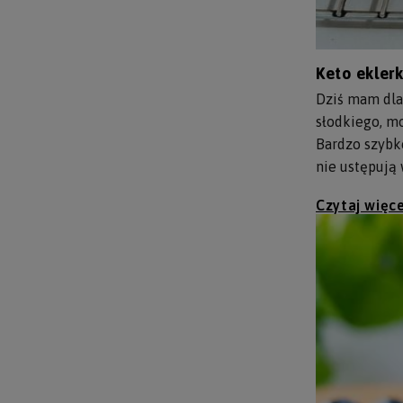
Keto eklerk
Dziś mam dla
słodkiego, mo
Bardzo szybko
nie ustępują
Czytaj więce