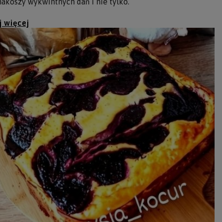
akoszy wykwintnych dań i nie tylko.
j więcej