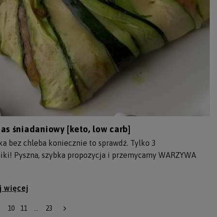
as śniadaniowy [keto, low carb]
a bez chleba koniecznie to sprawdź. Tylko 3
niki! Pyszna, szybka propozycja i przemycamy WARZYWA
j więcej
10
11
...
23