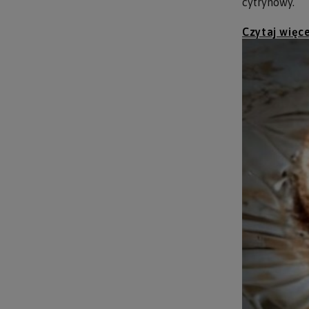
cytrynowy.
Czytaj więce