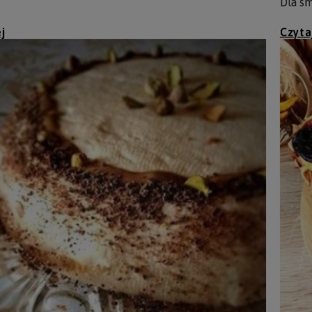
Dla sm
j
Czyta