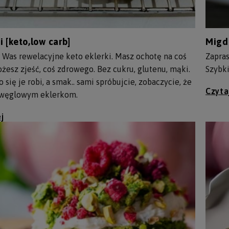
i [keto,low carb]
Migda
 Was rewelacyjne keto eklerki. Masz ochotę na coś
Zapra
żesz zjeść, coś zdrowego. Bez cukru, glutenu, mąki.
Szybki
 się je robi, a smak.. sami spróbujcie, zobaczycie, że
Czyta
 węglowym eklerkom.
j